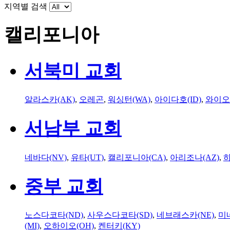
지역별 검색
캘리포니아
서북미 교회
알라스카(AK)
,
오레곤
,
워싱턴(WA)
,
아이다호(ID)
,
와이오
서남부 교회
네바다(NV)
,
유타(UT)
,
캘리포니아(CA)
,
아리조나(AZ)
,
하
중부 교회
노스다코타(ND)
,
사우스다코타(SD)
,
네브래스카(NE)
,
미
(MI)
,
오하이오(OH)
,
켄터키(KY)