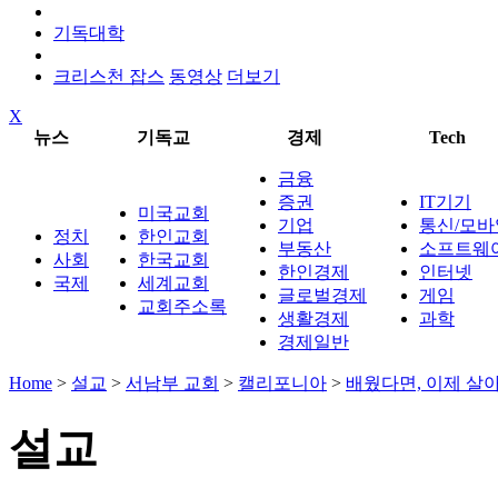
기독대학
크리스천 잡스
동영상
더보기
X
뉴스
기독교
경제
Tech
금융
증권
IT기기
미국교회
기업
통신/모바
정치
한인교회
부동산
소프트웨
사회
한국교회
한인경제
인터넷
국제
세계교회
글로벌경제
게임
교회주소록
생활경제
과학
경제일반
Home
>
설교
>
서남부 교회
>
캘리포니아
>
배웠다면, 이제 살
설교