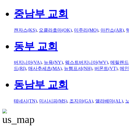
중남부 교회
캔자스(KS)
,
오클라호마(OK)
,
미주리(MO)
,
아칸소(AR)
,
동부 교회
버지니아(VA)
,
뉴욕(NY)
,
웨스트버지니아(WV)
,
메릴랜드(
드(RI)
,
매사추세츠(MA)
,
뉴햄프셔(NH)
,
버몬트(VT)
,
메인
동남부 교회
테네시(TN)
,
미시시피(MS)
,
조지아(GA)
,
앨라배마(AL)
,