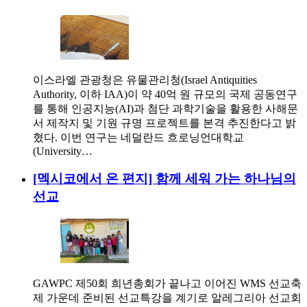
이스라엘 관광청은 유물관리청(Israel Antiquities
Authority, 이하 IAA)이 약 40억 원 규모의 국제 공동연구
를 통해 인공지능(AI)과 첨단 과학기술을 활용한 사해문
서 제작지 및 기원 규명 프로젝트를 본격 추진한다고 밝
혔다. 이번 연구는 네덜란드 흐로닝언대학교
(University…
[멕시코에서 온 편지] 함께 세워 가는 하나님의
선교
GAWPC 제50회 희년총회가 끝나고 이어진 WMS 선교축
제 가운데 준비된 선교특강을 계기로 알레그리아 선교회