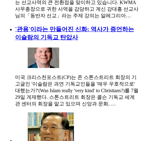
는 선교사역의 큰 전환점을 맞이하고 있습니다. KWMA
사무총장으로 귀한 사역을 감당하고 계신 강대흥 선교사
님의「동반자 선교」라는 주제 강의는 알레그리아…
'관용'이라는 만들어진 신화: 역사가 증언하는
이슬람의 기독교 탄압사
미국 크리스천포스트(CP)는 존 스톤스트리트 회장의 기
고글인 '이슬람은 과연 기독교인들을 '매우 우호적으로'
대했는가?'(Was Islam really 'very kind' to Christians?)를 7월
29일 게재했다. 스톤스트리트 회장은 콜슨 기독교 세계
관 센터의 회장을 맡고 있으며 신앙과 문화, …