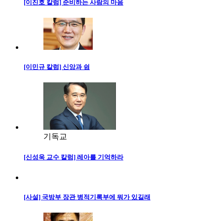
[이진호 칼럼] 준비하는 사람의 마음
[이민규 칼럼] 신앙과 쉼
기독교
[신성욱 교수 칼럼] 레아를 기억하라
[사설] 국방부 장관 병적기록부에 뭐가 있길래