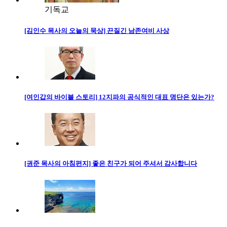
기독교
[김인수 목사의 오늘의 묵상] 끈질긴 남존여비 사상
[여인갑의 바이블 스토리] 12지파의 공식적인 대표 명단은 있는가?
[권준 목사의 아침편지] 좋은 친구가 되어 주셔서 감사합니다