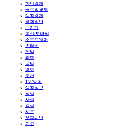
한인경제
글로벌경제
생활경제
경제일반
IT기기
통신/모바일
소프트웨어
인터넷
게임
과학
음악
영화
도서
TV/방송
생활정보
날씨
사설
칼럼
시론
오피니언
기고