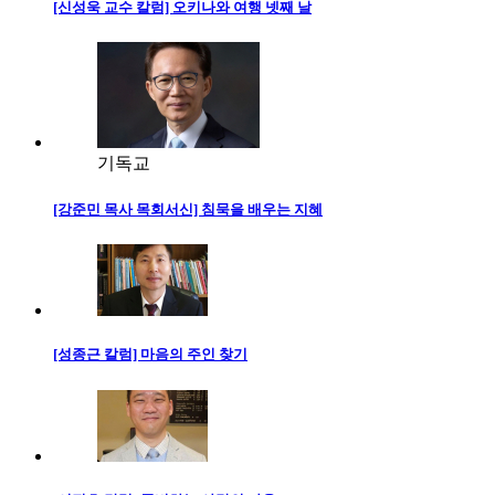
[신성욱 교수 칼럼] 오키나와 여행 넷째 날
기독교
[강준민 목사 목회서신] 침묵을 배우는 지혜
[성종근 칼럼] 마음의 주인 찾기