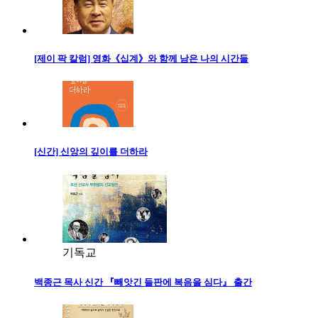
[제이 팍 칼럼] 영화《십계》와 함께 남은 나의 시간들
[신간] 신앙의 깊이를 더하라
기독교
백종근 목사 신간 『빼앗긴 들판에 복음을 심다』 출간