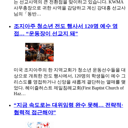
는 선교사역의 큰 전환점을 맞이하고 있습니다. KWMA
사무총장으로 귀한 사역을 감당하고 계신 강대흥 선교사
님의「동반…
조지아주 청소년 전도 행사서 120명 예수 영
접… “운동장이 선교지 돼”
미국 조지아주의 한 지역교회가 청소년 운동선수들을 대
상으로 개최한 전도 행사에서, 120명의 학생들이 예수 그
리스도를 영접하거나 신앙을 새롭게 결단하는 열매를 맺
었다. 헤이즐허스트 제일침례교회(First Baptist Church of
Haz…
“지금 속도로는 대위임령 완수 못해… 전략적·
협력적 접근해야”