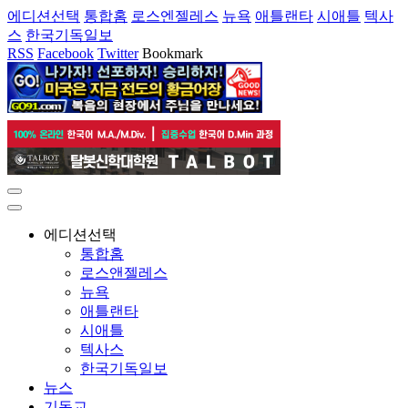
에디션선택
통합홈
로스엔젤레스
뉴욕
애틀랜타
시애틀
텍사
스
한국기독일보
RSS
Facebook
Twitter
Bookmark
에디션선택
통합홈
로스앤젤레스
뉴욕
애틀랜타
시애틀
텍사스
한국기독일보
뉴스
기독교