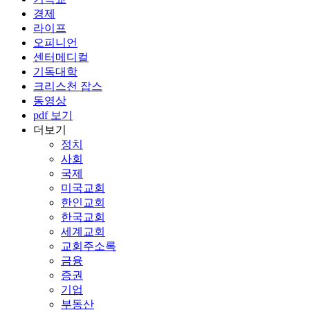
경제
라이프
오피니언
센터메디컬
기독대학
크리스천 잡스
동영상
pdf 보기
더보기
정치
사회
국제
미국교회
한인교회
한국교회
세계교회
교회주소록
금융
증권
기업
부동산