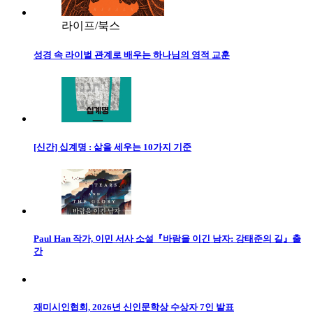
라이프/북스
성경 속 라이벌 관계로 배우는 하나님의 영적 교훈
[신간] 십계명 : 삶을 세우는 10가지 기준
Paul Han 작가, 이민 서사 소설『바람을 이긴 남자: 강태준의 길』출
간
재미시인협회, 2026년 신인문학상 수상자 7인 발표