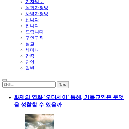
기자의눈
목회자청빙
사역자청빙
삽니다
팝니다
드립니다
구인구직
설교
세미나
간증
찬양
일반
화제의 영화 '오디세이' 통해, 기독교인은 무엇
을 성찰할 수 있을까