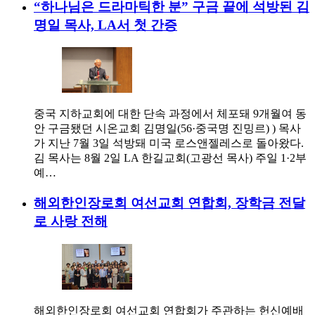
“하나님은 드라마틱한 분” 구금 끝에 석방된 김
명일 목사, LA서 첫 간증
중국 지하교회에 대한 단속 과정에서 체포돼 9개월여 동
안 구금됐던 시온교회 김명일(56·중국명 진밍르) ) 목사
가 지난 7월 3일 석방돼 미국 로스앤젤레스로 돌아왔다.
김 목사는 8월 2일 LA 한길교회(고광선 목사) 주일 1·2부
예…
해외한인장로회 여선교회 연합회, 장학금 전달
로 사랑 전해
해외한인장로회 여선교회 연합회가 주관하는 헌신예배