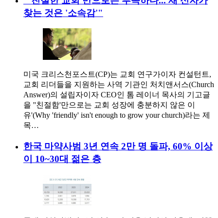
"'친절한 교회'만으로는 부족하다... 새 신자가
찾는 것은 '소속감'"
미국 크리스천포스트(CP)는 교회 연구가이자 컨설턴트,
교회 리더들을 지원하는 사역 기관인 처치앤서스(Church
Answer)의 설립자이자 CEO인 톰 레이너 목사의 기고글
을 ''친절함'만으로는 교회 성장에 충분하지 않은 이
유'(Why 'friendly' isn't enough to grow your church)라는 제
목…
한국 마약사범 3년 연속 2만 명 돌파, 60% 이상
이 10~30대 젊은 층