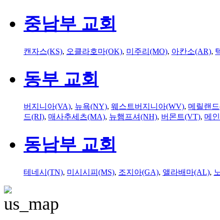
중남부 교회
캔자스(KS)
,
오클라호마(OK)
,
미주리(MO)
,
아칸소(AR)
,
동부 교회
버지니아(VA)
,
뉴욕(NY)
,
웨스트버지니아(WV)
,
메릴랜드(
드(RI)
,
매사추세츠(MA)
,
뉴햄프셔(NH)
,
버몬트(VT)
,
메인
동남부 교회
테네시(TN)
,
미시시피(MS)
,
조지아(GA)
,
앨라배마(AL)
,