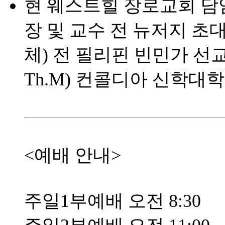
현 웨스트힐 장로교회 담
장 및 교수 전 뉴저지 초
체) 전 필리핀 빈민가 선교사
Th.M) 컨콜디아 신학대학원 (
<예배 안내>
주일1부예배 오전 8:30