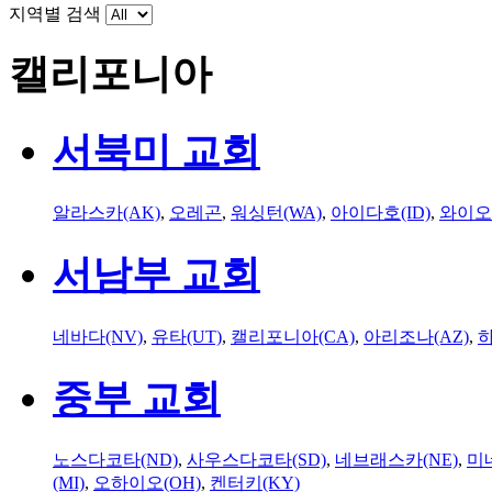
지역별 검색
캘리포니아
서북미 교회
알라스카(AK)
,
오레곤
,
워싱턴(WA)
,
아이다호(ID)
,
와이오
서남부 교회
네바다(NV)
,
유타(UT)
,
캘리포니아(CA)
,
아리조나(AZ)
,
하
중부 교회
노스다코타(ND)
,
사우스다코타(SD)
,
네브래스카(NE)
,
미
(MI)
,
오하이오(OH)
,
켄터키(KY)