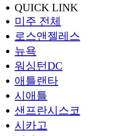
QUICK LINK
미주 전체
로스앤젤레스
뉴욕
워싱턴DC
애틀랜타
시애틀
샌프란시스코
시카고