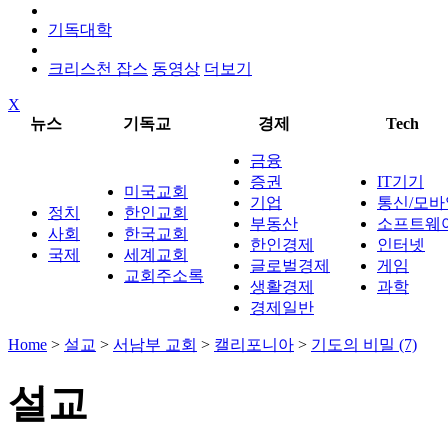
기독대학
크리스천 잡스
동영상
더보기
X
뉴스
기독교
경제
Tech
금융
증권
IT기기
미국교회
기업
통신/모바
정치
한인교회
부동산
소프트웨
사회
한국교회
한인경제
인터넷
국제
세계교회
글로벌경제
게임
교회주소록
생활경제
과학
경제일반
Home
>
설교
>
서남부 교회
>
캘리포니아
>
기도의 비밀 (7)
설교