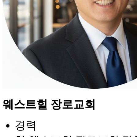
웨스트힐 장로교회
경력