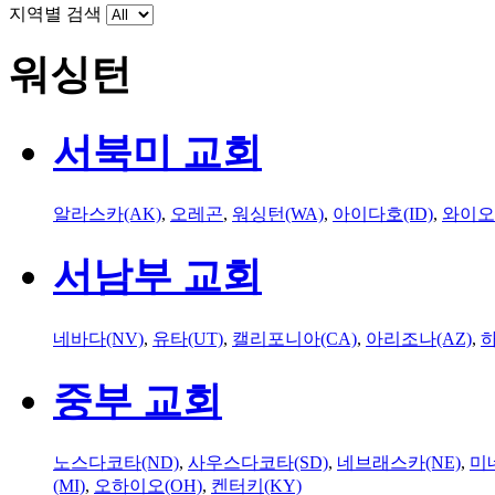
지역별 검색
워싱턴
서북미 교회
알라스카(AK)
,
오레곤
,
워싱턴(WA)
,
아이다호(ID)
,
와이오
서남부 교회
네바다(NV)
,
유타(UT)
,
캘리포니아(CA)
,
아리조나(AZ)
,
하
중부 교회
노스다코타(ND)
,
사우스다코타(SD)
,
네브래스카(NE)
,
미
(MI)
,
오하이오(OH)
,
켄터키(KY)