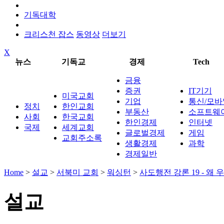
기독대학
크리스천 잡스
동영상
더보기
X
뉴스
기독교
경제
Tech
금융
증권
IT기기
미국교회
기업
통신/모바
정치
한인교회
부동산
소프트웨
사회
한국교회
한인경제
인터넷
국제
세계교회
글로벌경제
게임
교회주소록
생활경제
과학
경제일반
Home
>
설교
>
서북미 교회
>
워싱턴
>
사도행전 강론 19 - 왜
설교