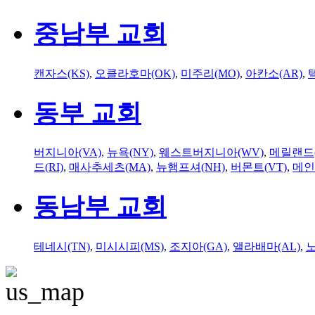
중남부 교회
캔자스(KS)
,
오클라호마(OK)
,
미주리(MO)
,
아칸소(AR)
,
동부 교회
버지니아(VA)
,
뉴욕(NY)
,
웨스트버지니아(WV)
,
메릴랜드(
드(RI)
,
매사추세츠(MA)
,
뉴햄프셔(NH)
,
버몬트(VT)
,
메인
동남부 교회
테네시(TN)
,
미시시피(MS)
,
조지아(GA)
,
앨라배마(AL)
,