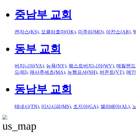
중남부 교회
캔자스(KS)
,
오클라호마(OK)
,
미주리(MO)
,
아칸소(AR)
,
동부 교회
버지니아(VA)
,
뉴욕(NY)
,
웨스트버지니아(WV)
,
메릴랜드(
드(RI)
,
매사추세츠(MA)
,
뉴햄프셔(NH)
,
버몬트(VT)
,
메인
동남부 교회
테네시(TN)
,
미시시피(MS)
,
조지아(GA)
,
앨라배마(AL)
,