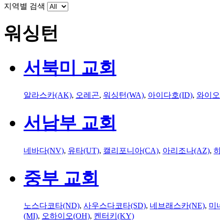
지역별 검색
워싱턴
서북미 교회
알라스카(AK)
,
오레곤
,
워싱턴(WA)
,
아이다호(ID)
,
와이오
서남부 교회
네바다(NV)
,
유타(UT)
,
캘리포니아(CA)
,
아리조나(AZ)
,
하
중부 교회
노스다코타(ND)
,
사우스다코타(SD)
,
네브래스카(NE)
,
미
(MI)
,
오하이오(OH)
,
켄터키(KY)