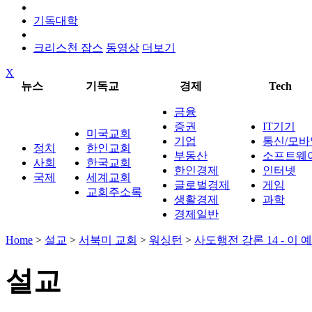
기독대학
크리스천 잡스
동영상
더보기
X
뉴스
기독교
경제
Tech
금융
증권
IT기기
미국교회
기업
통신/모바
정치
한인교회
부동산
소프트웨
사회
한국교회
한인경제
인터넷
국제
세계교회
글로벌경제
게임
교회주소록
생활경제
과학
경제일반
Home
>
설교
>
서북미 교회
>
워싱턴
>
사도행전 강론 14 - 이
설교