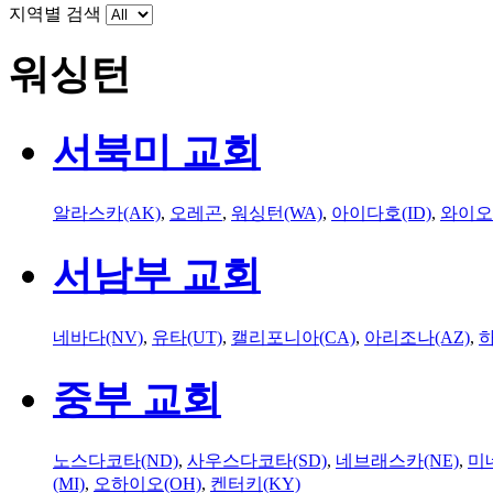
지역별 검색
워싱턴
서북미 교회
알라스카(AK)
,
오레곤
,
워싱턴(WA)
,
아이다호(ID)
,
와이오
서남부 교회
네바다(NV)
,
유타(UT)
,
캘리포니아(CA)
,
아리조나(AZ)
,
하
중부 교회
노스다코타(ND)
,
사우스다코타(SD)
,
네브래스카(NE)
,
미
(MI)
,
오하이오(OH)
,
켄터키(KY)