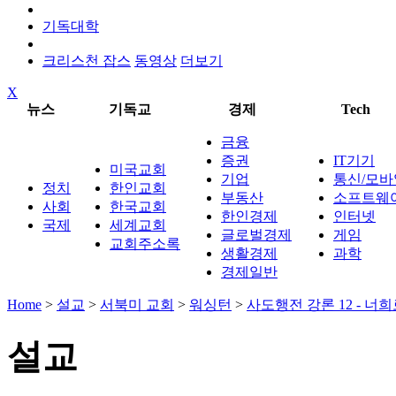
기독대학
크리스천 잡스
동영상
더보기
X
뉴스
기독교
경제
Tech
금융
증권
IT기기
미국교회
기업
통신/모바
정치
한인교회
부동산
소프트웨
사회
한국교회
한인경제
인터넷
국제
세계교회
글로벌경제
게임
교회주소록
생활경제
과학
경제일반
Home
>
설교
>
서북미 교회
>
워싱턴
>
사도행전 강론 12 - 너
설교