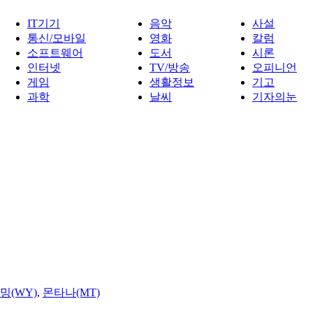
IT기기
음악
사설
통신/모바일
영화
칼럼
소프트웨어
도서
시론
인터넷
TV/방송
오피니언
게임
생활정보
기고
과학
날씨
기자의눈
밍(WY)
,
몬타나(MT)