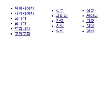
목회자청빙
설교
설교
사역자청빙
세미나
세미나
삽니다
간증
간증
팝니다
찬양
찬양
드립니다
일반
일반
구인구직