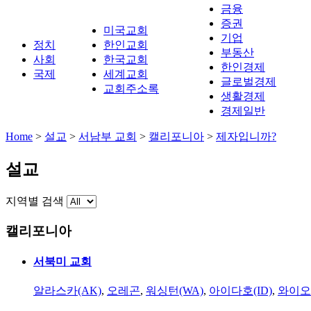
금융
증권
미국교회
기업
정치
한인교회
부동산
사회
한국교회
한인경제
국제
세계교회
글로벌경제
교회주소록
생활경제
경제일반
Home
>
설교
>
서남부 교회
>
캘리포니아
>
제자입니까?
설교
지역별 검색
캘리포니아
서북미 교회
알라스카(AK)
,
오레곤
,
워싱턴(WA)
,
아이다호(ID)
,
와이오