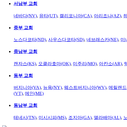
서남부 교회
네바다(NV)
,
유타(UT)
,
캘리포니아(CA)
,
아리조나(AZ)
,
하
중부 교회
노스다코타(ND)
,
사우스다코타(SD)
,
네브래스카(NE)
,
미
중남부 교회
캔자스(KS)
,
오클라호마(OK)
,
미주리(MO)
,
아칸소(AR)
,
동부 교회
버지니아(VA)
,
뉴욕(NY)
,
웨스트버지니아(WV)
,
메릴랜드(
(VT)
,
메인(ME)
동남부 교회
테네시(TN)
,
미시시피(MS)
,
조지아(GA)
,
앨라배마(AL)
,