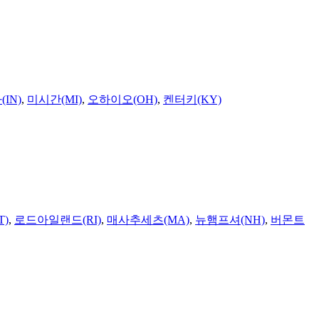
IN)
,
미시간(MI)
,
오하이오(OH)
,
켄터키(KY)
T)
,
로드아일랜드(RI)
,
매사추세츠(MA)
,
뉴햄프셔(NH)
,
버몬트