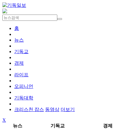
홈
뉴스
기독교
경제
라이프
오피니언
기독대학
크리스천 잡스
동영상
더보기
X
뉴스
기독교
경제