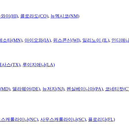
와이(HI)
,
콜로라도(CO)
,
뉴멕시코(NM)
네소타(MN)
,
아이오와(IA)
,
위스콘신(WI)
,
일리노이 (IL)
,
인디애나(
텍사스(TX)
,
루이지애나(LA)
MD)
,
델라웨어(DE)
,
뉴저지(NJ)
,
펜실베이니아(PA)
,
코네티컷(C
노스캐롤라이나(NC)
,
사우스캐롤라이나(SC)
,
플로리다(FL)