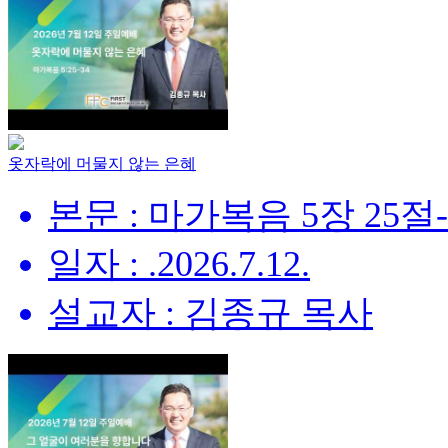
옷자락에 머물지 않는 은혜
본문 : 마가복음 5장 25절
일자 : .2026.7.12.
설교자 : 김종규 목사