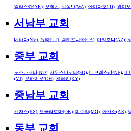
알라스카(AK)
,
오레곤
,
워싱턴(WA)
,
아이다호(ID)
,
와이오
서남부 교회
네바다(NV)
,
유타(UT)
,
캘리포니아(CA)
,
아리조나(AZ)
,
하
중부 교회
노스다코타(ND)
,
사우스다코타(SD)
,
네브래스카(NE)
,
미
(MI)
,
오하이오(OH)
,
켄터키(KY)
중남부 교회
캔자스(KS)
,
오클라호마(OK)
,
미주리(MO)
,
아칸소(AR)
,
동부 교회