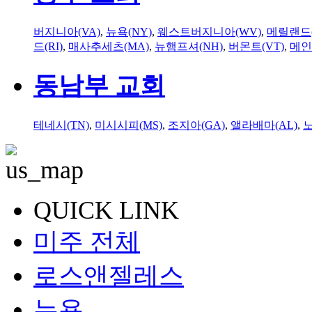
버지니아(VA)
,
뉴욕(NY)
,
웨스트버지니아(WV)
,
메릴랜드(
드(RI)
,
매사추세츠(MA)
,
뉴햄프셔(NH)
,
버몬트(VT)
,
메인
동남부 교회
테네시(TN)
,
미시시피(MS)
,
조지아(GA)
,
앨라배마(AL)
,
QUICK LINK
미주 전체
로스앤젤레스
뉴욕