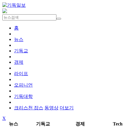
홈
뉴스
기독교
경제
라이프
오피니언
기독대학
크리스천 잡스
동영상
더보기
X
뉴스
기독교
경제
Tech