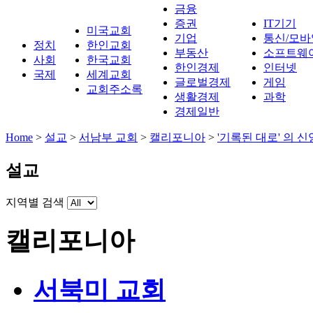
금융
증권
IT기기
미국교회
기업
통신/모바
정치
한인교회
부동산
소프트웨
사회
한국교회
한인경제
인터넷
국제
세계교회
글로벌경제
게임
교회주소록
생활경제
과학
경제일반
Home
>
설교
>
서남부 교회
>
캘리포니아
>
'기록된 대로' 의 신ᄋ
설교
지역별 검색
캘리포니아
서북미 교회