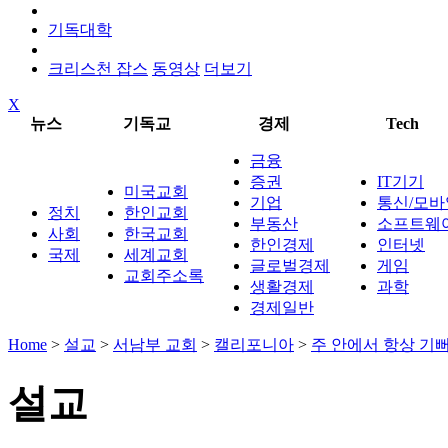
기독대학
크리스천 잡스
동영상
더보기
X
뉴스
기독교
경제
Tech
금융
증권
IT기기
미국교회
기업
통신/모바
정치
한인교회
부동산
소프트웨
사회
한국교회
한인경제
인터넷
국제
세계교회
글로벌경제
게임
교회주소록
생활경제
과학
경제일반
Home
>
설교
>
서남부 교회
>
캘리포니아
>
주 안에서 항상 기
설교