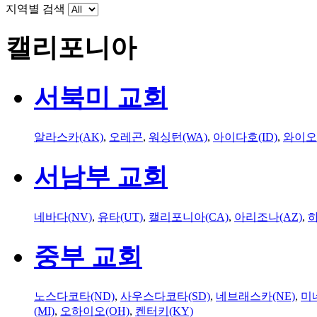
지역별 검색
캘리포니아
서북미 교회
알라스카(AK)
,
오레곤
,
워싱턴(WA)
,
아이다호(ID)
,
와이오
서남부 교회
네바다(NV)
,
유타(UT)
,
캘리포니아(CA)
,
아리조나(AZ)
,
하
중부 교회
노스다코타(ND)
,
사우스다코타(SD)
,
네브래스카(NE)
,
미
(MI)
,
오하이오(OH)
,
켄터키(KY)