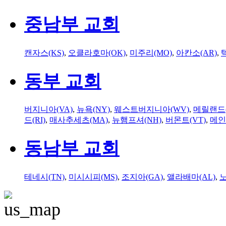
중남부 교회
캔자스(KS)
,
오클라호마(OK)
,
미주리(MO)
,
아칸소(AR)
,
동부 교회
버지니아(VA)
,
뉴욕(NY)
,
웨스트버지니아(WV)
,
메릴랜드(
드(RI)
,
매사추세츠(MA)
,
뉴햄프셔(NH)
,
버몬트(VT)
,
메인
동남부 교회
테네시(TN)
,
미시시피(MS)
,
조지아(GA)
,
앨라배마(AL)
,