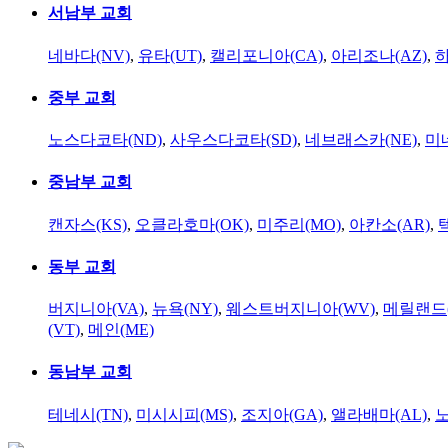
서남부 교회
네바다(NV)
,
유타(UT)
,
캘리포니아(CA)
,
아리조나(AZ)
,
하
중부 교회
노스다코타(ND)
,
사우스다코타(SD)
,
네브래스카(NE)
,
미
중남부 교회
캔자스(KS)
,
오클라호마(OK)
,
미주리(MO)
,
아칸소(AR)
,
동부 교회
버지니아(VA)
,
뉴욕(NY)
,
웨스트버지니아(WV)
,
메릴랜드(
(VT)
,
메인(ME)
동남부 교회
테네시(TN)
,
미시시피(MS)
,
조지아(GA)
,
앨라배마(AL)
,