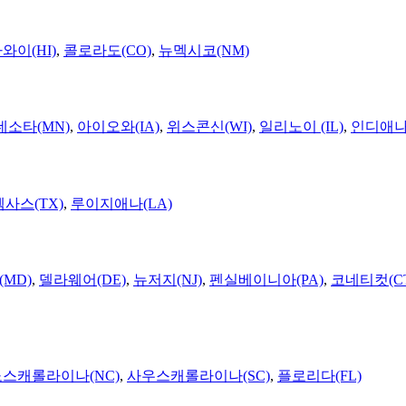
와이(HI)
,
콜로라도(CO)
,
뉴멕시코(NM)
네소타(MN)
,
아이오와(IA)
,
위스콘신(WI)
,
일리노이 (IL)
,
인디애나(
텍사스(TX)
,
루이지애나(LA)
MD)
,
델라웨어(DE)
,
뉴저지(NJ)
,
펜실베이니아(PA)
,
코네티컷(C
노스캐롤라이나(NC)
,
사우스캐롤라이나(SC)
,
플로리다(FL)