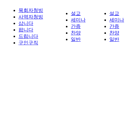
목회자청빙
설교
설교
사역자청빙
세미나
세미나
삽니다
간증
간증
팝니다
찬양
찬양
드립니다
일반
일반
구인구직