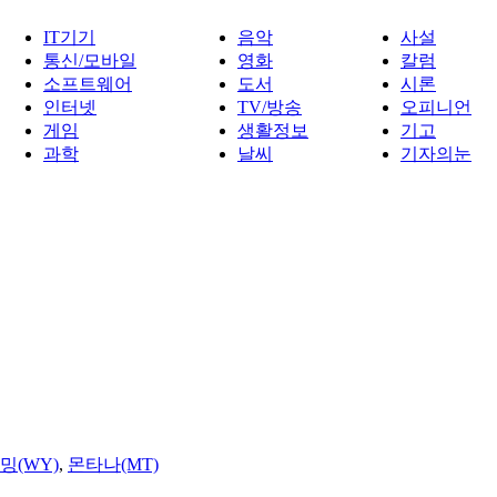
IT기기
음악
사설
통신/모바일
영화
칼럼
소프트웨어
도서
시론
인터넷
TV/방송
오피니언
게임
생활정보
기고
과학
날씨
기자의눈
밍(WY)
,
몬타나(MT)