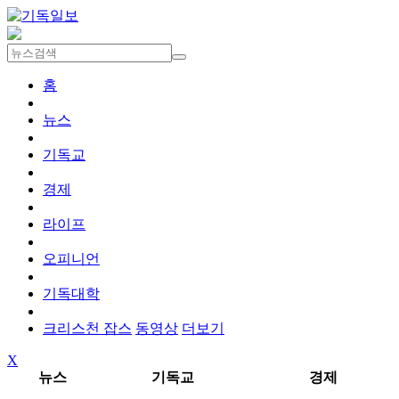
홈
뉴스
기독교
경제
라이프
오피니언
기독대학
크리스천 잡스
동영상
더보기
X
뉴스
기독교
경제