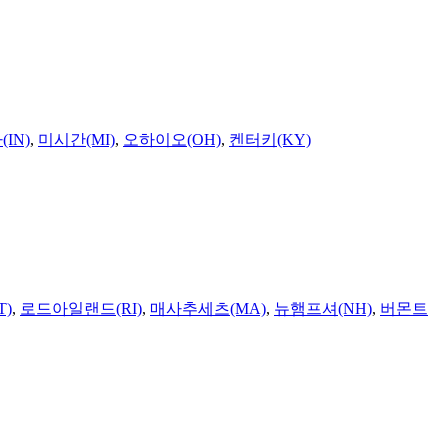
IN)
,
미시간(MI)
,
오하이오(OH)
,
켄터키(KY)
T)
,
로드아일랜드(RI)
,
매사추세츠(MA)
,
뉴햄프셔(NH)
,
버몬트