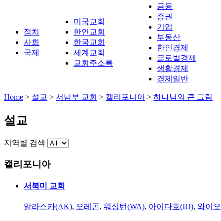
금융
증권
미국교회
기업
정치
한인교회
부동산
사회
한국교회
한인경제
국제
세계교회
글로벌경제
교회주소록
생활경제
경제일반
Home
>
설교
>
서남부 교회
>
캘리포니아
>
하나님의 큰 그림
설교
지역별 검색
캘리포니아
서북미 교회
알라스카(AK)
,
오레곤
,
워싱턴(WA)
,
아이다호(ID)
,
와이오