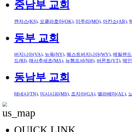
중남부 교회
캔자스(KS)
,
오클라호마(OK)
,
미주리(MO)
,
아칸소(AR)
,
동부 교회
버지니아(VA)
,
뉴욕(NY)
,
웨스트버지니아(WV)
,
메릴랜드(
드(RI)
,
매사추세츠(MA)
,
뉴햄프셔(NH)
,
버몬트(VT)
,
메인
동남부 교회
테네시(TN)
,
미시시피(MS)
,
조지아(GA)
,
앨라배마(AL)
,
QUICK LINK