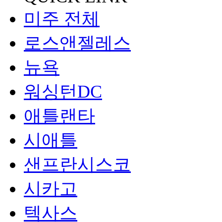
미주 전체
로스앤젤레스
뉴욕
워싱턴DC
애틀랜타
시애틀
샌프란시스코
시카고
텍사스