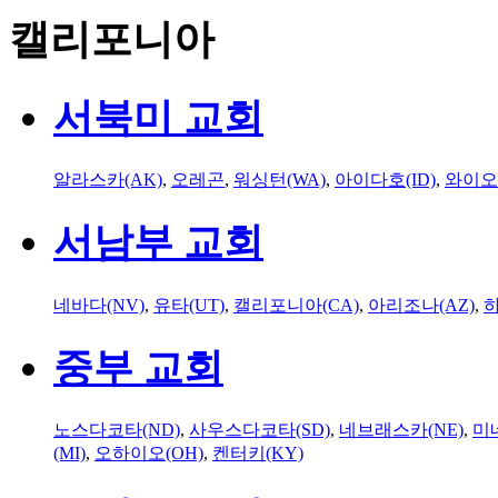
캘리포니아
서북미 교회
알라스카(AK)
,
오레곤
,
워싱턴(WA)
,
아이다호(ID)
,
와이오
서남부 교회
네바다(NV)
,
유타(UT)
,
캘리포니아(CA)
,
아리조나(AZ)
,
하
중부 교회
노스다코타(ND)
,
사우스다코타(SD)
,
네브래스카(NE)
,
미
(MI)
,
오하이오(OH)
,
켄터키(KY)