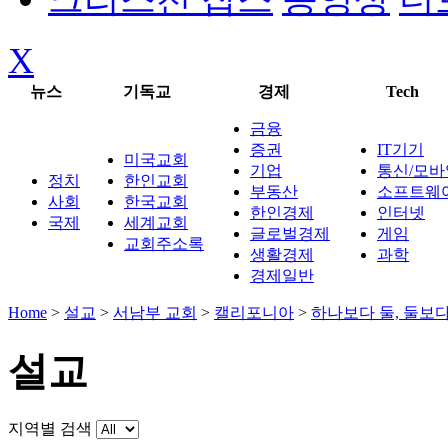
X
뉴스
기독교
경제
Tech
금융
증권
IT기기
미국교회
기업
통신/모바
정치
한인교회
부동산
소프트웨
사회
한국교회
한인경제
인터넷
국제
세계교회
글로벌경제
게임
교회주소록
생활경제
과학
경제일반
Home
>
설교
>
서남부 교회
>
캘리포니아
>
하나보다 둘, 둘보다
설교
지역별 검색