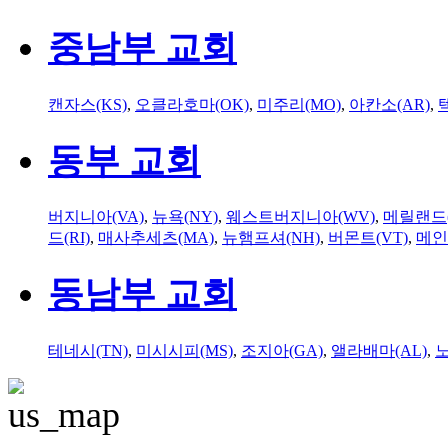
중남부 교회
캔자스(KS)
,
오클라호마(OK)
,
미주리(MO)
,
아칸소(AR)
,
동부 교회
버지니아(VA)
,
뉴욕(NY)
,
웨스트버지니아(WV)
,
메릴랜드(
드(RI)
,
매사추세츠(MA)
,
뉴햄프셔(NH)
,
버몬트(VT)
,
메인
동남부 교회
테네시(TN)
,
미시시피(MS)
,
조지아(GA)
,
앨라배마(AL)
,