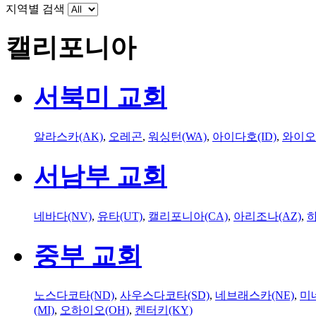
지역별 검색
캘리포니아
서북미 교회
알라스카(AK)
,
오레곤
,
워싱턴(WA)
,
아이다호(ID)
,
와이오
서남부 교회
네바다(NV)
,
유타(UT)
,
캘리포니아(CA)
,
아리조나(AZ)
,
하
중부 교회
노스다코타(ND)
,
사우스다코타(SD)
,
네브래스카(NE)
,
미
(MI)
,
오하이오(OH)
,
켄터키(KY)