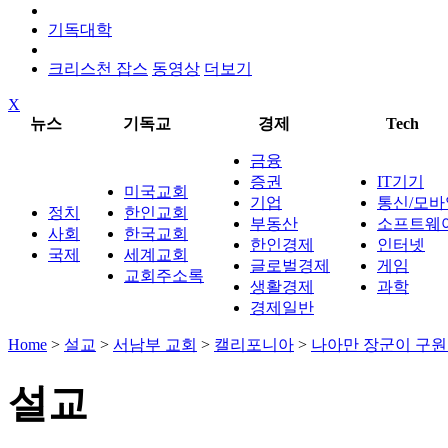
기독대학
크리스천 잡스
동영상
더보기
X
뉴스
기독교
경제
Tech
금융
증권
IT기기
미국교회
기업
통신/모바
정치
한인교회
부동산
소프트웨
사회
한국교회
한인경제
인터넷
국제
세계교회
글로벌경제
게임
교회주소록
생활경제
과학
경제일반
Home
>
설교
>
서남부 교회
>
캘리포니아
>
나아만 장군이 구원
설교