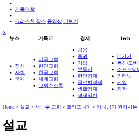
기독대학
크리스천 잡스
동영상
더보기
X
뉴스
기독교
경제
Tech
금융
증권
IT기기
미국교회
기업
통신/모바
정치
한인교회
부동산
소프트웨
사회
한국교회
한인경제
인터넷
국제
세계교회
글로벌경제
게임
교회주소록
생활경제
과학
경제일반
Home
>
설교
>
서남부 교회
>
캘리포니아
>
하나님이 원하시는
설교