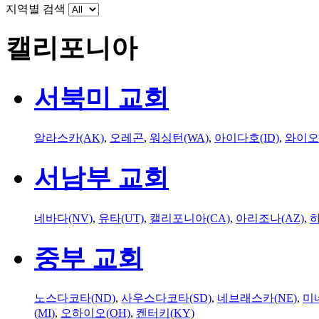
지역별 검색
캘리포니아
서북미 교회
알라스카(AK)
,
오레곤
,
워싱턴(WA)
,
아이다호(ID)
,
와이오
서남부 교회
네바다(NV)
,
유타(UT)
,
캘리포니아(CA)
,
아리조나(AZ)
,
하
중부 교회
노스다코타(ND)
,
사우스다코타(SD)
,
네브래스카(NE)
,
미
(MI)
,
오하이오(OH)
,
켄터키(KY)