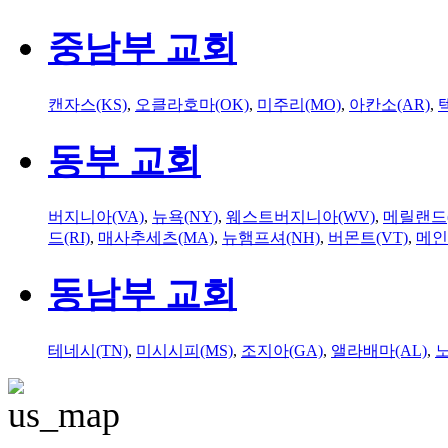
중남부 교회
캔자스(KS)
,
오클라호마(OK)
,
미주리(MO)
,
아칸소(AR)
,
동부 교회
버지니아(VA)
,
뉴욕(NY)
,
웨스트버지니아(WV)
,
메릴랜드(
드(RI)
,
매사추세츠(MA)
,
뉴햄프셔(NH)
,
버몬트(VT)
,
메인
동남부 교회
테네시(TN)
,
미시시피(MS)
,
조지아(GA)
,
앨라배마(AL)
,