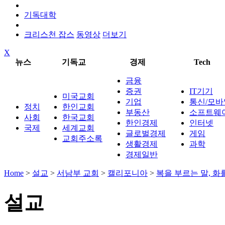
기독대학
크리스천 잡스
동영상
더보기
X
뉴스
기독교
경제
Tech
금융
증권
IT기기
미국교회
기업
통신/모바
정치
한인교회
부동산
소프트웨
사회
한국교회
한인경제
인터넷
국제
세계교회
글로벌경제
게임
교회주소록
생활경제
과학
경제일반
Home
>
설교
>
서남부 교회
>
캘리포니아
>
복을 부르는 말, 화ᄅ
설교