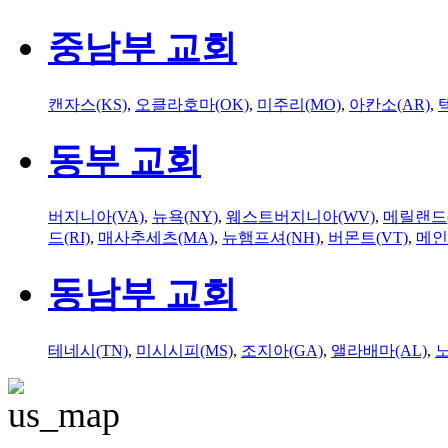
중남부 교회
캔자스(KS)
,
오클라호마(OK)
,
미주리(MO)
,
아칸소(AR)
,
동부 교회
버지니아(VA)
,
뉴욕(NY)
,
웨스트버지니아(WV)
,
메릴랜드(
드(RI)
,
매사추세츠(MA)
,
뉴햄프셔(NH)
,
버몬트(VT)
,
메인
동남부 교회
테네시(TN)
,
미시시피(MS)
,
조지아(GA)
,
앨라배마(AL)
,