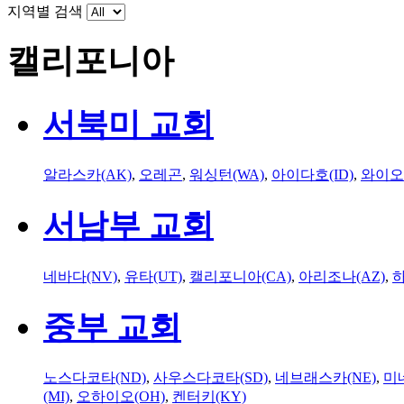
지역별 검색
캘리포니아
서북미 교회
알라스카(AK)
,
오레곤
,
워싱턴(WA)
,
아이다호(ID)
,
와이오
서남부 교회
네바다(NV)
,
유타(UT)
,
캘리포니아(CA)
,
아리조나(AZ)
,
하
중부 교회
노스다코타(ND)
,
사우스다코타(SD)
,
네브래스카(NE)
,
미
(MI)
,
오하이오(OH)
,
켄터키(KY)