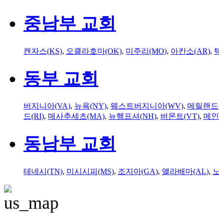
중남부 교회
캔자스(KS)
,
오클라호마(OK)
,
미주리(MO)
,
아칸소(AR)
,
동부 교회
버지니아(VA)
,
뉴욕(NY)
,
웨스트버지니아(WV)
,
메릴랜드(
드(RI)
,
매사추세츠(MA)
,
뉴햄프셔(NH)
,
버몬트(VT)
,
메인
동남부 교회
테네시(TN)
,
미시시피(MS)
,
조지아(GA)
,
앨라배마(AL)
,