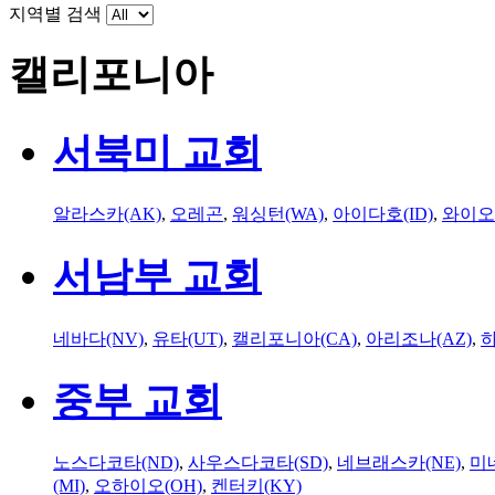
지역별 검색
캘리포니아
서북미 교회
알라스카(AK)
,
오레곤
,
워싱턴(WA)
,
아이다호(ID)
,
와이오
서남부 교회
네바다(NV)
,
유타(UT)
,
캘리포니아(CA)
,
아리조나(AZ)
,
하
중부 교회
노스다코타(ND)
,
사우스다코타(SD)
,
네브래스카(NE)
,
미
(MI)
,
오하이오(OH)
,
켄터키(KY)