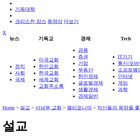
기독대학
크리스천 잡스
동영상
더보기
X
뉴스
기독교
경제
Tech
금융
증권
IT기기
미국교회
기업
통신/모바
정치
한인교회
부동산
소프트웨
사회
한국교회
한인경제
인터넷
국제
세계교회
글로벌경제
게임
교회주소록
생활경제
과학
경제일반
Home
>
설교
>
서남부 교회
>
캘리포니아
>
자신들의 욕망을 쫓
설교