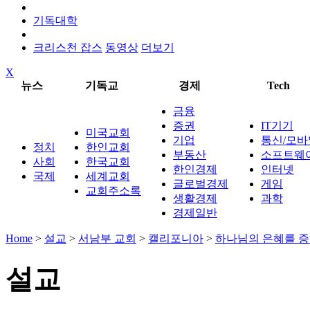
기독대학
크리스천 잡스
동영상
더보기
X
뉴스
기독교
경제
Tech
금융
증권
IT기기
미국교회
기업
통신/모바
정치
한인교회
부동산
소프트웨
사회
한국교회
한인경제
인터넷
국제
세계교회
글로벌경제
게임
교회주소록
생활경제
과학
경제일반
Home
>
설교
>
서남부 교회
>
캘리포니아
>
하나님의 은혜를 
설교