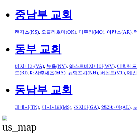
중남부 교회
캔자스(KS)
,
오클라호마(OK)
,
미주리(MO)
,
아칸소(AR)
,
동부 교회
버지니아(VA)
,
뉴욕(NY)
,
웨스트버지니아(WV)
,
메릴랜드(
드(RI)
,
매사추세츠(MA)
,
뉴햄프셔(NH)
,
버몬트(VT)
,
메인
동남부 교회
테네시(TN)
,
미시시피(MS)
,
조지아(GA)
,
앨라배마(AL)
,