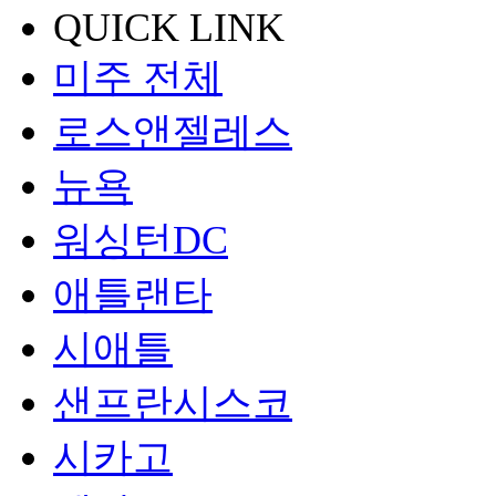
QUICK LINK
미주 전체
로스앤젤레스
뉴욕
워싱턴DC
애틀랜타
시애틀
샌프란시스코
시카고