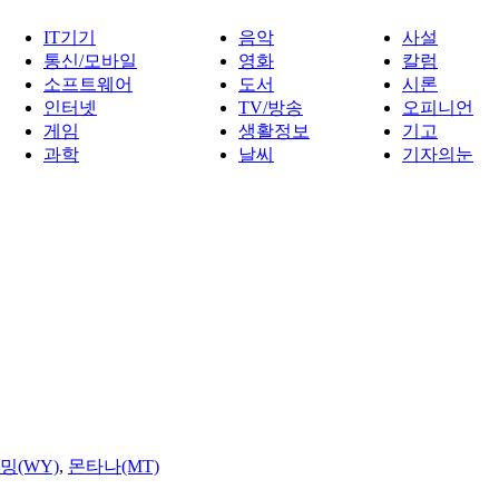
IT기기
음악
사설
통신/모바일
영화
칼럼
소프트웨어
도서
시론
인터넷
TV/방송
오피니언
게임
생활정보
기고
과학
날씨
기자의눈
밍(WY)
,
몬타나(MT)