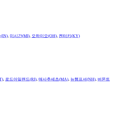
IN)
,
미시간(MI)
,
오하이오(OH)
,
켄터키(KY)
T)
,
로드아일랜드(RI)
,
매사추세츠(MA)
,
뉴햄프셔(NH)
,
버몬트