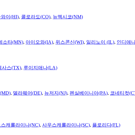
와이(HI)
,
콜로라도(CO)
,
뉴멕시코(NM)
네소타(MN)
,
아이오와(IA)
,
위스콘신(WI)
,
일리노이 (IL)
,
인디애나(
텍사스(TX)
,
루이지애나(LA)
MD)
,
델라웨어(DE)
,
뉴저지(NJ)
,
펜실베이니아(PA)
,
코네티컷(C
노스캐롤라이나(NC)
,
사우스캐롤라이나(SC)
,
플로리다(FL)