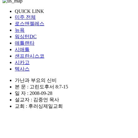
QUICK LINK
미주 전체
로스앤젤레스
뉴욕
워싱턴DC
애틀랜타
시애틀
샌프란시스코
시카고
텍사스
가난과 부요의 신비
본 문 : 고린도후서 8:7-15
일 자 : 2008-09-28
설교자 : 김중언 목사
교회 : 후러싱제일교회