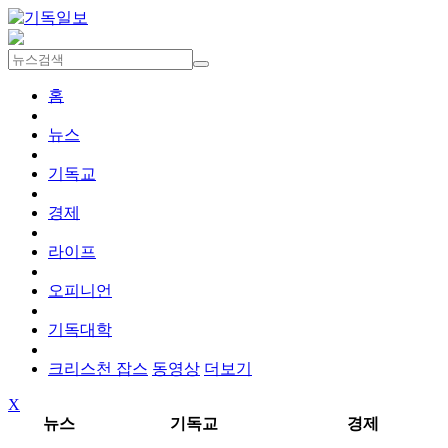
홈
뉴스
기독교
경제
라이프
오피니언
기독대학
크리스천 잡스
동영상
더보기
X
뉴스
기독교
경제