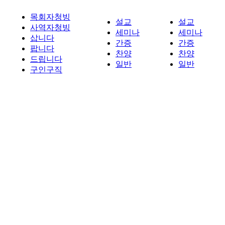
목회자청빙
설교
설교
사역자청빙
세미나
세미나
삽니다
간증
간증
팝니다
찬양
찬양
드립니다
일반
일반
구인구직