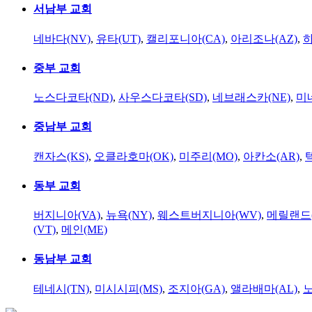
서남부 교회
네바다(NV)
,
유타(UT)
,
캘리포니아(CA)
,
아리조나(AZ)
,
하
중부 교회
노스다코타(ND)
,
사우스다코타(SD)
,
네브래스카(NE)
,
미
중남부 교회
캔자스(KS)
,
오클라호마(OK)
,
미주리(MO)
,
아칸소(AR)
,
동부 교회
버지니아(VA)
,
뉴욕(NY)
,
웨스트버지니아(WV)
,
메릴랜드(
(VT)
,
메인(ME)
동남부 교회
테네시(TN)
,
미시시피(MS)
,
조지아(GA)
,
앨라배마(AL)
,