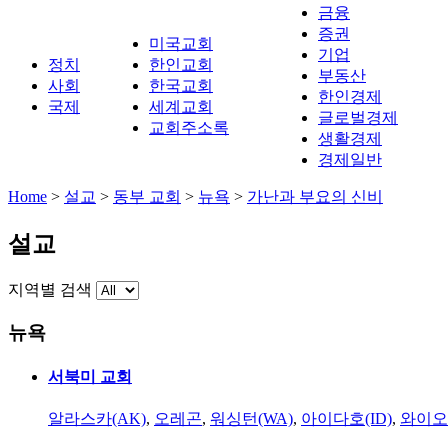
금융
증권
미국교회
기업
정치
한인교회
부동산
사회
한국교회
한인경제
국제
세계교회
글로벌경제
교회주소록
생활경제
경제일반
Home
>
설교
>
동부 교회
>
뉴욕
>
가난과 부요의 신비
설교
지역별 검색
뉴욕
서북미 교회
알라스카(AK)
,
오레곤
,
워싱턴(WA)
,
아이다호(ID)
,
와이오