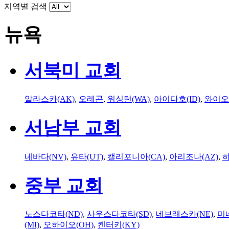
지역별 검색
뉴욕
서북미 교회
알라스카(AK)
,
오레곤
,
워싱턴(WA)
,
아이다호(ID)
,
와이오
서남부 교회
네바다(NV)
,
유타(UT)
,
캘리포니아(CA)
,
아리조나(AZ)
,
하
중부 교회
노스다코타(ND)
,
사우스다코타(SD)
,
네브래스카(NE)
,
미
(MI)
,
오하이오(OH)
,
켄터키(KY)