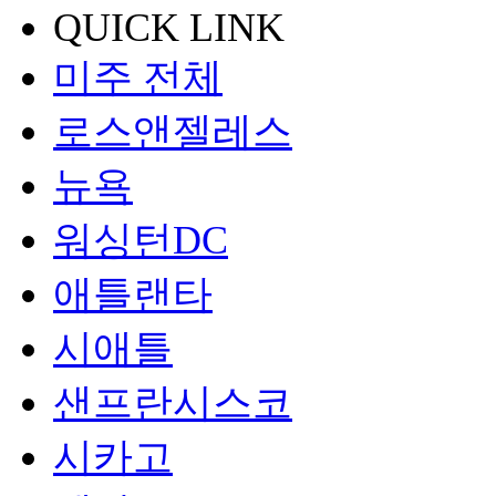
QUICK LINK
미주 전체
로스앤젤레스
뉴욕
워싱턴DC
애틀랜타
시애틀
샌프란시스코
시카고