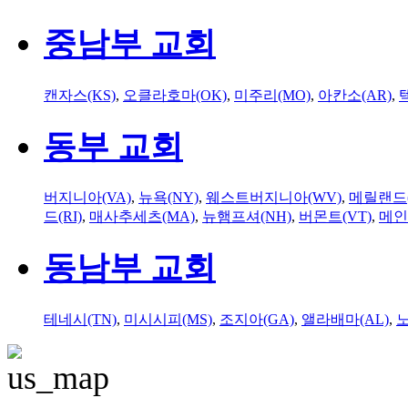
중남부 교회
캔자스(KS)
,
오클라호마(OK)
,
미주리(MO)
,
아칸소(AR)
,
동부 교회
버지니아(VA)
,
뉴욕(NY)
,
웨스트버지니아(WV)
,
메릴랜드(
드(RI)
,
매사추세츠(MA)
,
뉴햄프셔(NH)
,
버몬트(VT)
,
메인
동남부 교회
테네시(TN)
,
미시시피(MS)
,
조지아(GA)
,
앨라배마(AL)
,