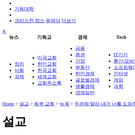
기독대학
크리스천 잡스
동영상
더보기
X
뉴스
기독교
경제
Tech
금융
증권
IT기기
미국교회
기업
통신/모바
정치
한인교회
부동산
소프트웨
사회
한국교회
한인경제
인터넷
국제
세계교회
글로벌경제
게임
교회주소록
생활경제
과학
경제일반
Home
>
설교
>
동부 교회
>
뉴욕
>
두려워 말라 내가 너를 도와
설교