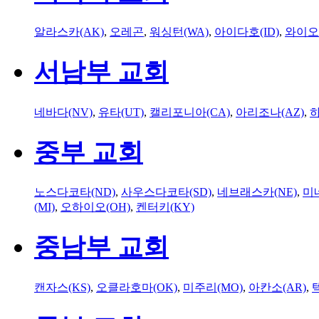
알라스카(AK)
,
오레곤
,
워싱턴(WA)
,
아이다호(ID)
,
와이오
서남부 교회
네바다(NV)
,
유타(UT)
,
캘리포니아(CA)
,
아리조나(AZ)
,
하
중부 교회
노스다코타(ND)
,
사우스다코타(SD)
,
네브래스카(NE)
,
미
(MI)
,
오하이오(OH)
,
켄터키(KY)
중남부 교회
캔자스(KS)
,
오클라호마(OK)
,
미주리(MO)
,
아칸소(AR)
,