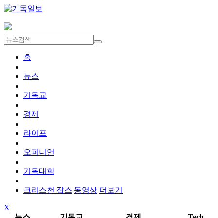
홈
뉴스
기독교
경제
라이프
오피니언
기독대학
크리스천 잡스
동영상
더보기
X
뉴스
기독교
경제
Tech