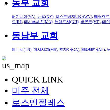
동부 교회
버지니아(VA)
,
뉴욕(NY)
,
웨스트버지니아(WV)
,
메릴랜드(
드(RI)
,
매사추세츠(MA)
,
뉴햄프셔(NH)
,
버몬트(VT)
,
메인
동남부 교회
테네시(TN)
,
미시시피(MS)
,
조지아(GA)
,
앨라배마(AL)
,
QUICK LINK
미주 전체
로스앤젤레스