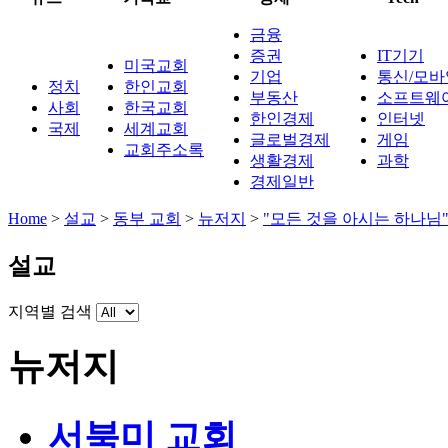
금융
증권
IT기기
미국교회
기업
통신/모바
정치
한인교회
부동산
소프트웨
사회
한국교회
한인경제
인터넷
국제
세계교회
글로벌경제
게임
교회주소록
생활경제
과학
경제일반
Home
>
설교
>
동부 교회
>
뉴저지
>
"모든 것을 아시는 하나님
설교
지역별 검색
뉴저지
서북미 교회