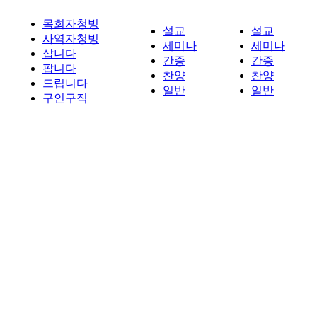
목회자청빙
설교
설교
사역자청빙
세미나
세미나
삽니다
간증
간증
팝니다
찬양
찬양
드립니다
일반
일반
구인구직