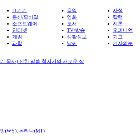
IT기기
음악
사설
통신/모바일
영화
칼럼
소프트웨어
도서
시론
인터넷
TV/방송
오피니언
게임
생활정보
기고
과학
날씨
기자의눈
기 목사] 선한 말씀 청지기의 새로운 삶
밍(WY)
,
몬타나(MT)