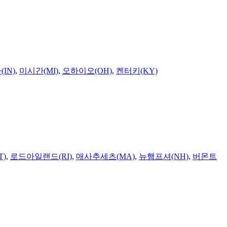
IN)
,
미시간(MI)
,
오하이오(OH)
,
켄터키(KY)
T)
,
로드아일랜드(RI)
,
매사추세츠(MA)
,
뉴햄프셔(NH)
,
버몬트