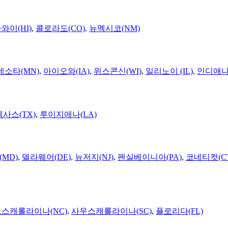
와이(HI)
,
콜로라도(CO)
,
뉴멕시코(NM)
네소타(MN)
,
아이오와(IA)
,
위스콘신(WI)
,
일리노이 (IL)
,
인디애나(
텍사스(TX)
,
루이지애나(LA)
MD)
,
델라웨어(DE)
,
뉴저지(NJ)
,
펜실베이니아(PA)
,
코네티컷(C
노스캐롤라이나(NC)
,
사우스캐롤라이나(SC)
,
플로리다(FL)