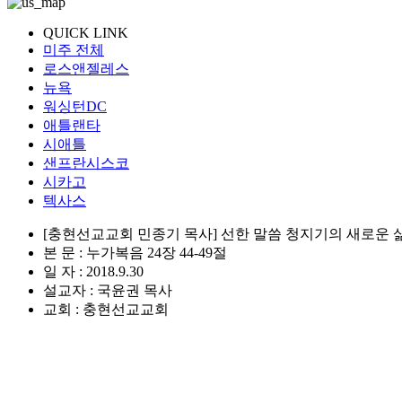
QUICK LINK
미주 전체
로스앤젤레스
뉴욕
워싱턴DC
애틀랜타
시애틀
샌프란시스코
시카고
텍사스
[충현선교교회 민종기 목사] 선한 말씀 청지기의 새로운 
본 문 : 누가복음 24장 44-49절
일 자 : 2018.9.30
설교자 : 국윤권 목사
교회 : 충현선교교회