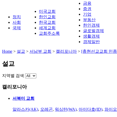
금융
증권
미국교회
기업
정치
한인교회
부동산
사회
한국교회
한인경제
국제
세계교회
글로벌경제
교회주소록
생활경제
경제일반
Home
>
설교
>
서남부 교회
>
캘리포니아
>
[충현선교교회 민종
설교
지역별 검색
캘리포니아
서북미 교회
알라스카(AK)
,
오레곤
,
워싱턴(WA)
,
아이다호(ID)
,
와이오