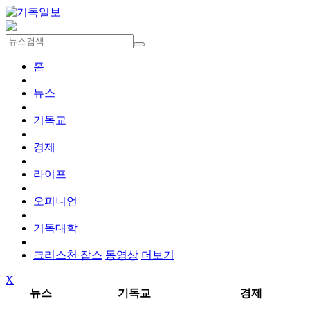
홈
뉴스
기독교
경제
라이프
오피니언
기독대학
크리스천 잡스
동영상
더보기
X
뉴스
기독교
경제