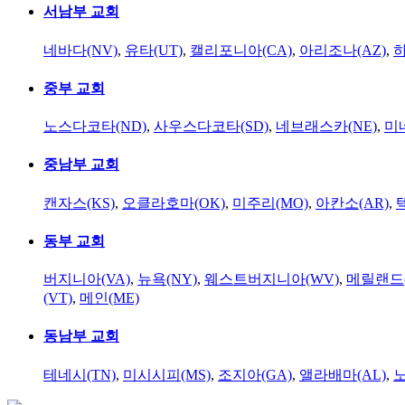
서남부 교회
네바다(NV)
,
유타(UT)
,
캘리포니아(CA)
,
아리조나(AZ)
,
하
중부 교회
노스다코타(ND)
,
사우스다코타(SD)
,
네브래스카(NE)
,
미
중남부 교회
캔자스(KS)
,
오클라호마(OK)
,
미주리(MO)
,
아칸소(AR)
,
동부 교회
버지니아(VA)
,
뉴욕(NY)
,
웨스트버지니아(WV)
,
메릴랜드(
(VT)
,
메인(ME)
동남부 교회
테네시(TN)
,
미시시피(MS)
,
조지아(GA)
,
앨라배마(AL)
,