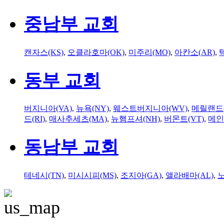
중남부 교회
캔자스(KS)
,
오클라호마(OK)
,
미주리(MO)
,
아칸소(AR)
,
동부 교회
버지니아(VA)
,
뉴욕(NY)
,
웨스트버지니아(WV)
,
메릴랜드(
드(RI)
,
매사추세츠(MA)
,
뉴햄프셔(NH)
,
버몬트(VT)
,
메인
동남부 교회
테네시(TN)
,
미시시피(MS)
,
조지아(GA)
,
앨라배마(AL)
,