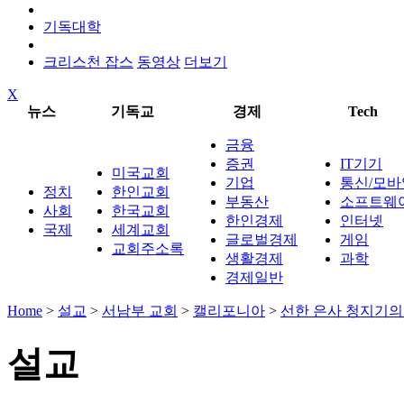
기독대학
크리스천 잡스
동영상
더보기
X
뉴스
기독교
경제
Tech
금융
증권
IT기기
미국교회
기업
통신/모바
정치
한인교회
부동산
소프트웨
사회
한국교회
한인경제
인터넷
국제
세계교회
글로벌경제
게임
교회주소록
생활경제
과학
경제일반
Home
>
설교
>
서남부 교회
>
캘리포니아
>
선한 은사 청지기의
설교