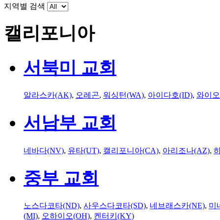
지역별 검색
캘리포니아
서북미 교회
알라스카(AK)
,
오레곤
,
워싱턴(WA)
,
아이다호(ID)
,
와이오
서남부 교회
네바다(NV)
,
유타(UT)
,
캘리포니아(CA)
,
아리조나(AZ)
,
하
중부 교회
노스다코타(ND)
,
사우스다코타(SD)
,
네브래스카(NE)
,
미
(MI)
,
오하이오(OH)
,
켄터키(KY)