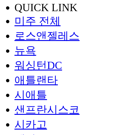
QUICK LINK
미주 전체
로스앤젤레스
뉴욕
워싱턴DC
애틀랜타
시애틀
샌프란시스코
시카고