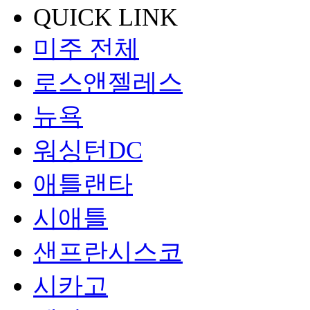
QUICK LINK
미주 전체
로스앤젤레스
뉴욕
워싱턴DC
애틀랜타
시애틀
샌프란시스코
시카고