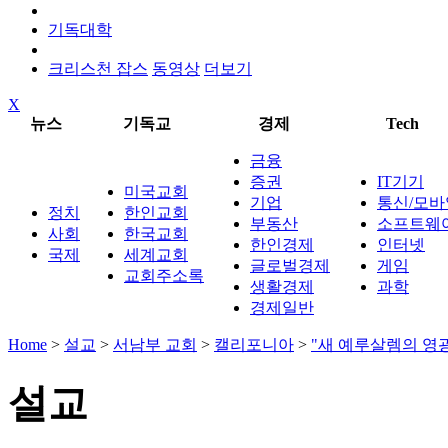
기독대학
크리스천 잡스
동영상
더보기
X
뉴스
기독교
경제
Tech
금융
증권
IT기기
미국교회
기업
통신/모바
정치
한인교회
부동산
소프트웨
사회
한국교회
한인경제
인터넷
국제
세계교회
글로벌경제
게임
교회주소록
생활경제
과학
경제일반
Home
>
설교
>
서남부 교회
>
캘리포니아
>
"새 예루살렘의 영
설교