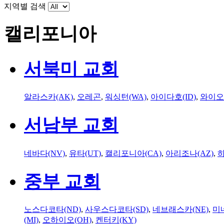
지역별 검색
캘리포니아
서북미 교회
알라스카(AK)
,
오레곤
,
워싱턴(WA)
,
아이다호(ID)
,
와이오
서남부 교회
네바다(NV)
,
유타(UT)
,
캘리포니아(CA)
,
아리조나(AZ)
,
하
중부 교회
노스다코타(ND)
,
사우스다코타(SD)
,
네브래스카(NE)
,
미
(MI)
,
오하이오(OH)
,
켄터키(KY)