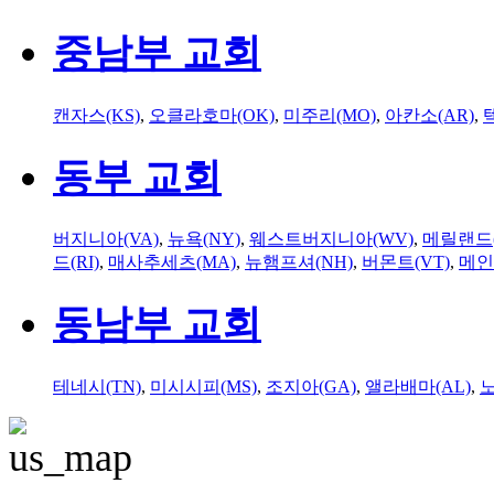
중남부 교회
캔자스(KS)
,
오클라호마(OK)
,
미주리(MO)
,
아칸소(AR)
,
동부 교회
버지니아(VA)
,
뉴욕(NY)
,
웨스트버지니아(WV)
,
메릴랜드(
드(RI)
,
매사추세츠(MA)
,
뉴햄프셔(NH)
,
버몬트(VT)
,
메인
동남부 교회
테네시(TN)
,
미시시피(MS)
,
조지아(GA)
,
앨라배마(AL)
,