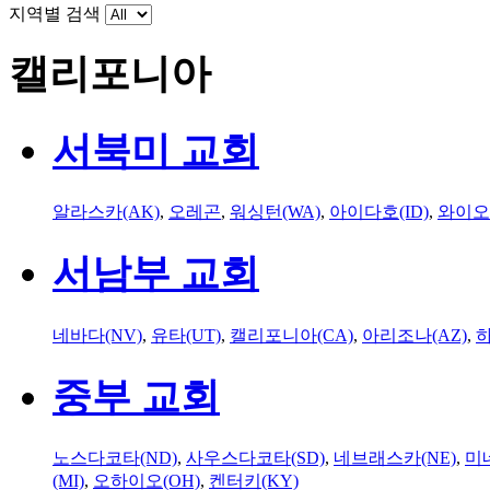
지역별 검색
캘리포니아
서북미 교회
알라스카(AK)
,
오레곤
,
워싱턴(WA)
,
아이다호(ID)
,
와이오
서남부 교회
네바다(NV)
,
유타(UT)
,
캘리포니아(CA)
,
아리조나(AZ)
,
하
중부 교회
노스다코타(ND)
,
사우스다코타(SD)
,
네브래스카(NE)
,
미
(MI)
,
오하이오(OH)
,
켄터키(KY)