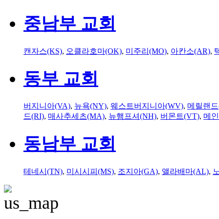
중남부 교회
캔자스(KS)
,
오클라호마(OK)
,
미주리(MO)
,
아칸소(AR)
,
동부 교회
버지니아(VA)
,
뉴욕(NY)
,
웨스트버지니아(WV)
,
메릴랜드(
드(RI)
,
매사추세츠(MA)
,
뉴햄프셔(NH)
,
버몬트(VT)
,
메인
동남부 교회
테네시(TN)
,
미시시피(MS)
,
조지아(GA)
,
앨라배마(AL)
,