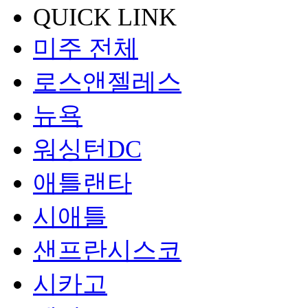
QUICK LINK
미주 전체
로스앤젤레스
뉴욕
워싱턴DC
애틀랜타
시애틀
샌프란시스코
시카고