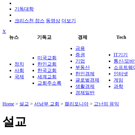
기독대학
크리스천 잡스
동영상
더보기
X
뉴스
기독교
경제
Tech
금융
증권
IT기기
미국교회
기업
통신/모바
정치
한인교회
부동산
소프트웨
사회
한국교회
한인경제
인터넷
국제
세계교회
글로벌경제
게임
교회주소록
생활경제
과학
경제일반
Home
>
설교
>
서남부 교회
>
캘리포니아
>
고난의 유익
설교