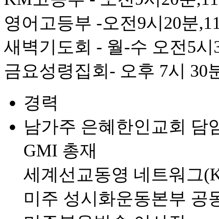
영어고등부 -오전9시20분,1
새벽기도회 - 월-수 오전5시3
금요성령집회- 오후 7시 30
경력
남가주 은혜한인교회 담
GMI 총재
세계선교동영 네트워그(K
미주 성시화운동본부 공