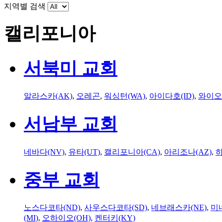
지역별 검색
캘리포니아
서북미 교회
알라스카(AK)
,
오레곤
,
워싱턴(WA)
,
아이다호(ID)
,
와이오
서남부 교회
네바다(NV)
,
유타(UT)
,
캘리포니아(CA)
,
아리조나(AZ)
,
하
중부 교회
노스다코타(ND)
,
사우스다코타(SD)
,
네브래스카(NE)
,
미
(MI)
,
오하이오(OH)
,
켄터키(KY)