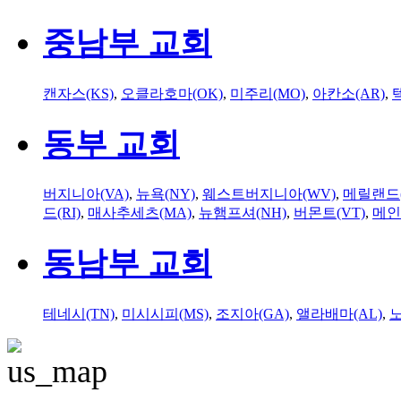
중남부 교회
캔자스(KS)
,
오클라호마(OK)
,
미주리(MO)
,
아칸소(AR)
,
동부 교회
버지니아(VA)
,
뉴욕(NY)
,
웨스트버지니아(WV)
,
메릴랜드(
드(RI)
,
매사추세츠(MA)
,
뉴햄프셔(NH)
,
버몬트(VT)
,
메인
동남부 교회
테네시(TN)
,
미시시피(MS)
,
조지아(GA)
,
앨라배마(AL)
,