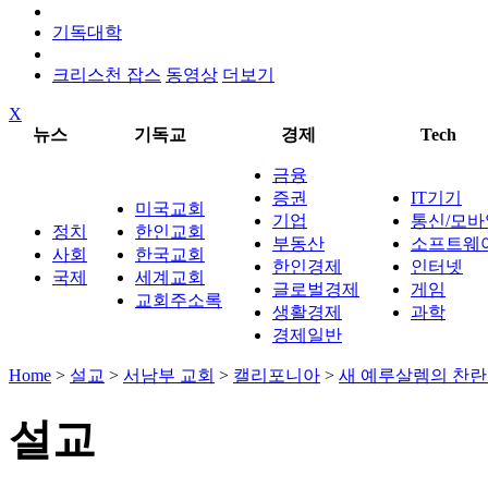
기독대학
크리스천 잡스
동영상
더보기
X
뉴스
기독교
경제
Tech
금융
증권
IT기기
미국교회
기업
통신/모바
정치
한인교회
부동산
소프트웨
사회
한국교회
한인경제
인터넷
국제
세계교회
글로벌경제
게임
교회주소록
생활경제
과학
경제일반
Home
>
설교
>
서남부 교회
>
캘리포니아
>
새 예루살렘의 찬
설교