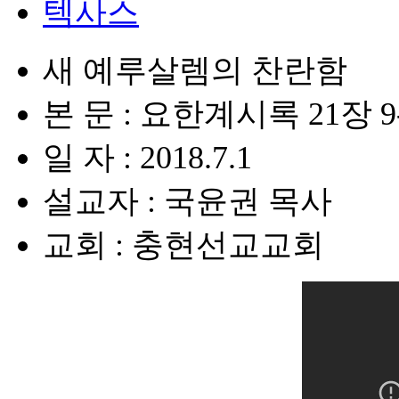
텍사스
새 예루살렘의 찬란함
본 문 : 요한계시록 21장 9
일 자 : 2018.7.1
설교자 : 국윤권 목사
교회 : 충현선교교회