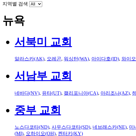
지역별 검색
뉴욕
서북미 교회
알라스카(AK)
,
오레곤
,
워싱턴(WA)
,
아이다호(ID)
,
와이오
서남부 교회
네바다(NV)
,
유타(UT)
,
캘리포니아(CA)
,
아리조나(AZ)
,
하
중부 교회
노스다코타(ND)
,
사우스다코타(SD)
,
네브래스카(NE)
,
미
(MI)
,
오하이오(OH)
,
켄터키(KY)