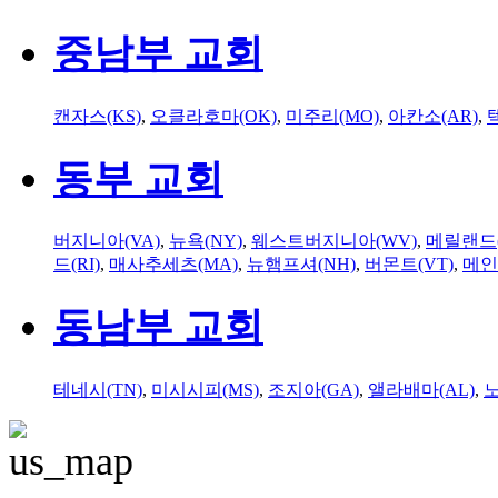
중남부 교회
캔자스(KS)
,
오클라호마(OK)
,
미주리(MO)
,
아칸소(AR)
,
동부 교회
버지니아(VA)
,
뉴욕(NY)
,
웨스트버지니아(WV)
,
메릴랜드(
드(RI)
,
매사추세츠(MA)
,
뉴햄프셔(NH)
,
버몬트(VT)
,
메인
동남부 교회
테네시(TN)
,
미시시피(MS)
,
조지아(GA)
,
앨라배마(AL)
,