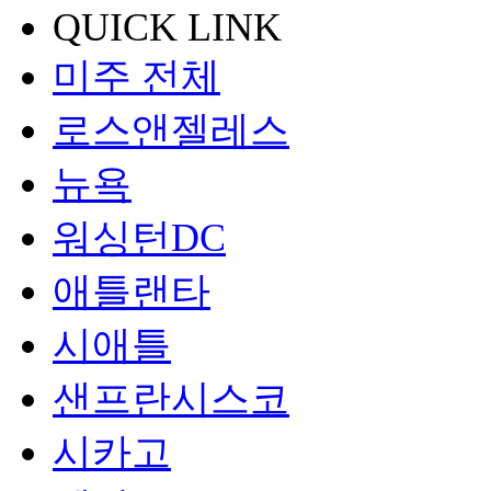
QUICK LINK
미주 전체
로스앤젤레스
뉴욕
워싱턴DC
애틀랜타
시애틀
샌프란시스코
시카고