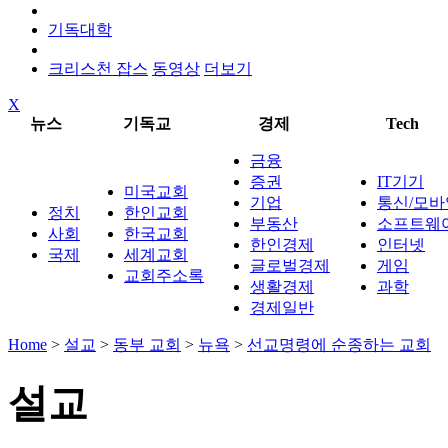
기독대학
크리스천 잡스
동영상
더보기
X
뉴스
기독교
경제
Tech
금융
증권
IT기기
미국교회
기업
통신/모바
정치
한인교회
부동산
소프트웨
사회
한국교회
한인경제
인터넷
국제
세계교회
글로벌경제
게임
교회주소록
생활경제
과학
경제일반
Home
>
설교
>
동부 교회
>
뉴욕
>
선교명령에 순종하는 교회
설교