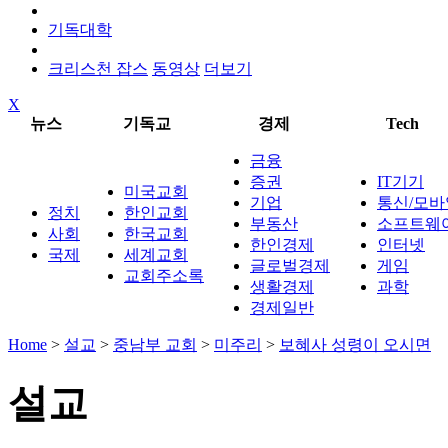
기독대학
크리스천 잡스
동영상
더보기
X
뉴스
기독교
경제
Tech
금융
증권
IT기기
미국교회
기업
통신/모바
정치
한인교회
부동산
소프트웨
사회
한국교회
한인경제
인터넷
국제
세계교회
글로벌경제
게임
교회주소록
생활경제
과학
경제일반
Home
>
설교
>
중남부 교회
>
미주리
>
보혜사 성령이 오시면
설교