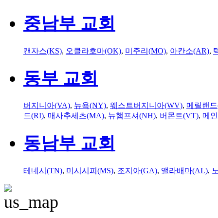
중남부 교회
캔자스(KS)
,
오클라호마(OK)
,
미주리(MO)
,
아칸소(AR)
,
동부 교회
버지니아(VA)
,
뉴욕(NY)
,
웨스트버지니아(WV)
,
메릴랜드(
드(RI)
,
매사추세츠(MA)
,
뉴햄프셔(NH)
,
버몬트(VT)
,
메인
동남부 교회
테네시(TN)
,
미시시피(MS)
,
조지아(GA)
,
앨라배마(AL)
,