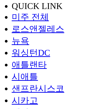
QUICK LINK
미주 전체
로스앤젤레스
뉴욕
워싱턴DC
애틀랜타
시애틀
샌프란시스코
시카고