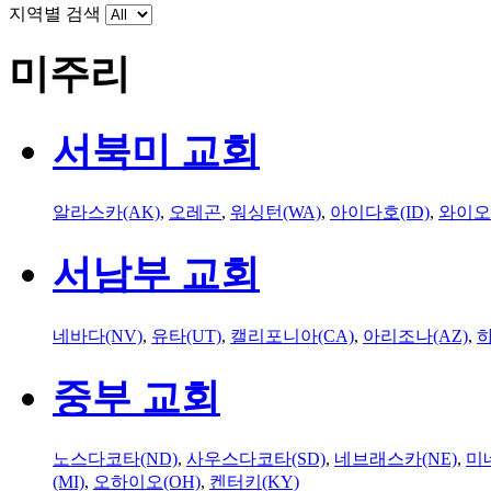
지역별 검색
미주리
서북미 교회
알라스카(AK)
,
오레곤
,
워싱턴(WA)
,
아이다호(ID)
,
와이오
서남부 교회
네바다(NV)
,
유타(UT)
,
캘리포니아(CA)
,
아리조나(AZ)
,
하
중부 교회
노스다코타(ND)
,
사우스다코타(SD)
,
네브래스카(NE)
,
미
(MI)
,
오하이오(OH)
,
켄터키(KY)