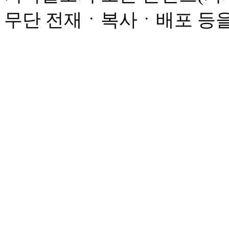
무단 전재ㆍ복사ㆍ배포 등을