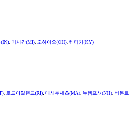
IN)
,
미시간(MI)
,
오하이오(OH)
,
켄터키(KY)
T)
,
로드아일랜드(RI)
,
매사추세츠(MA)
,
뉴햄프셔(NH)
,
버몬트