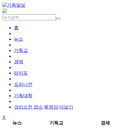
홈
뉴스
기독교
경제
라이프
오피니언
기독대학
크리스천 잡스
동영상
더보기
X
뉴스
기독교
경제