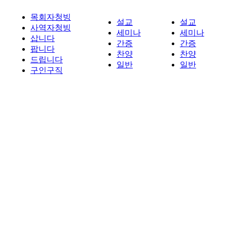
목회자청빙
설교
설교
사역자청빙
세미나
세미나
삽니다
간증
간증
팝니다
찬양
찬양
드립니다
일반
일반
구인구직