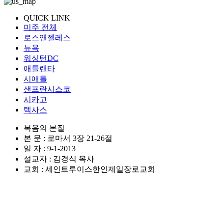
QUICK LINK
미주 전체
로스앤젤레스
뉴욕
워싱턴DC
애틀랜타
시애틀
샌프란시스코
시카고
텍사스
복음의 본질
본 문 : 로마서 3장 21-26절
일 자 : 9-1-2013
설교자 : 김경식 목사
교회 : 세인트루이스한인제일장로교회