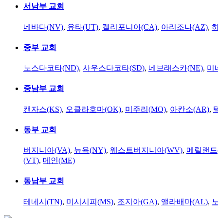
서남부 교회
네바다(NV)
,
유타(UT)
,
캘리포니아(CA)
,
아리조나(AZ)
,
하
중부 교회
노스다코타(ND)
,
사우스다코타(SD)
,
네브래스카(NE)
,
미
중남부 교회
캔자스(KS)
,
오클라호마(OK)
,
미주리(MO)
,
아칸소(AR)
,
동부 교회
버지니아(VA)
,
뉴욕(NY)
,
웨스트버지니아(WV)
,
메릴랜드(
(VT)
,
메인(ME)
동남부 교회
테네시(TN)
,
미시시피(MS)
,
조지아(GA)
,
앨라배마(AL)
,