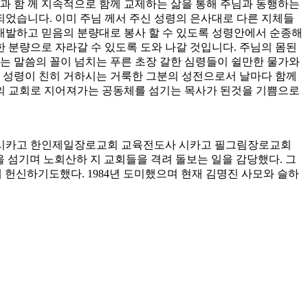
과 함 께 지속적으로 함께 교제하는 삶을 통해 주님과 동행하는
되었습니다. 이미 주님 께서 주신 성령의 은사대로 다른 지체들
 개발하고 믿음의 분량대로 봉사 할 수 있도록 성령안에서 순종해
 분량으로 자라갈 수 있도록 도와 나갈 것입니다. 주님의 몸된
 말씀의 꼴이 넘치는 푸른 초장 갈한 심령들이 쉴만한 물가와
, 성령이 친히 거하시는 거룩한 그분의 성전으로서 날마다 함께
의 교회로 지어져가는 공동체를 섬기는 목사가 된것을 기쁨으로
n (필그림 전도단)총무 시카고 한인제일장로교회 교육전도사 시카고 필그림장로교회
 2년을 섬기며 노회산하 지 교회들을 격려 돌보는 일을 감당했다. 그
 헌신하기도했다. 1984년 도미했으며 현재 김명진 사모와 슬하