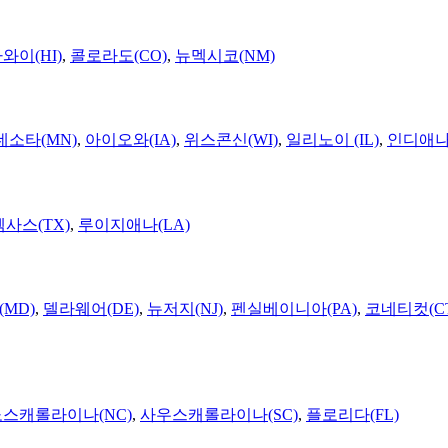
와이(HI)
,
콜로라도(CO)
,
뉴멕시코(NM)
네소타(MN)
,
아이오와(IA)
,
위스콘신(WI)
,
일리노이 (IL)
,
인디애나(
텍사스(TX)
,
루이지애나(LA)
MD)
,
델라웨어(DE)
,
뉴저지(NJ)
,
펜실베이니아(PA)
,
코네티컷(C
노스캐롤라이나(NC)
,
사우스캐롤라이나(SC)
,
플로리다(FL)