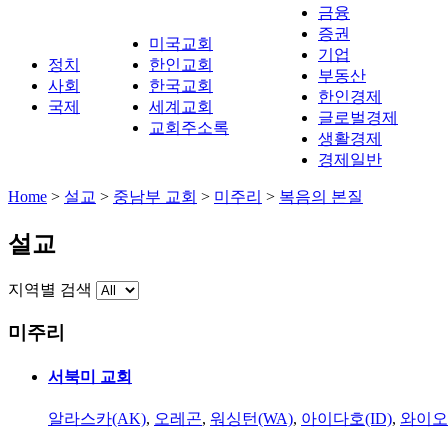
금융
증권
미국교회
기업
정치
한인교회
부동산
사회
한국교회
한인경제
국제
세계교회
글로벌경제
교회주소록
생활경제
경제일반
Home
>
설교
>
중남부 교회
>
미주리
>
복음의 본질
설교
지역별 검색
미주리
서북미 교회
알라스카(AK)
,
오레곤
,
워싱턴(WA)
,
아이다호(ID)
,
와이오