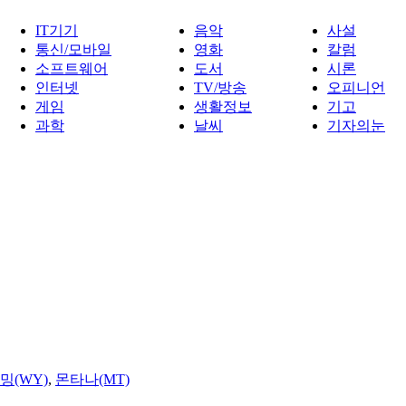
IT기기
음악
사설
통신/모바일
영화
칼럼
소프트웨어
도서
시론
인터넷
TV/방송
오피니언
게임
생활정보
기고
과학
날씨
기자의눈
밍(WY)
,
몬타나(MT)