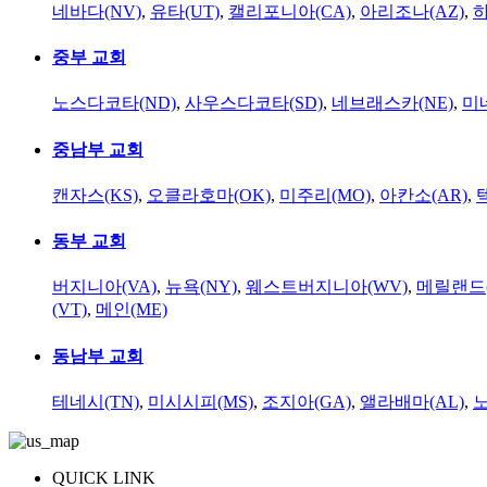
네바다(NV)
,
유타(UT)
,
캘리포니아(CA)
,
아리조나(AZ)
,
하
중부 교회
노스다코타(ND)
,
사우스다코타(SD)
,
네브래스카(NE)
,
미
중남부 교회
캔자스(KS)
,
오클라호마(OK)
,
미주리(MO)
,
아칸소(AR)
,
동부 교회
버지니아(VA)
,
뉴욕(NY)
,
웨스트버지니아(WV)
,
메릴랜드(
(VT)
,
메인(ME)
동남부 교회
테네시(TN)
,
미시시피(MS)
,
조지아(GA)
,
앨라배마(AL)
,
QUICK LINK