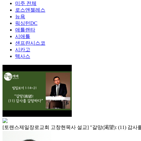
미주 전체
로스앤젤레스
뉴욕
워싱턴DC
애틀랜타
시애틀
샌프란시스코
시카고
텍사스
[토랜스제일장로교회 고창현목사 설교] "갈망(渴望): (11) 감사