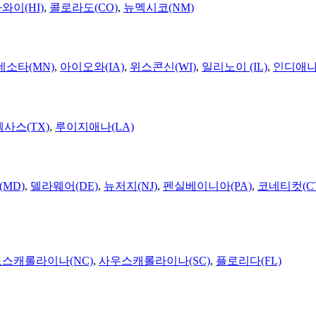
와이(HI)
,
콜로라도(CO)
,
뉴멕시코(NM)
네소타(MN)
,
아이오와(IA)
,
위스콘신(WI)
,
일리노이 (IL)
,
인디애나(
텍사스(TX)
,
루이지애나(LA)
MD)
,
델라웨어(DE)
,
뉴저지(NJ)
,
펜실베이니아(PA)
,
코네티컷(C
노스캐롤라이나(NC)
,
사우스캐롤라이나(SC)
,
플로리다(FL)