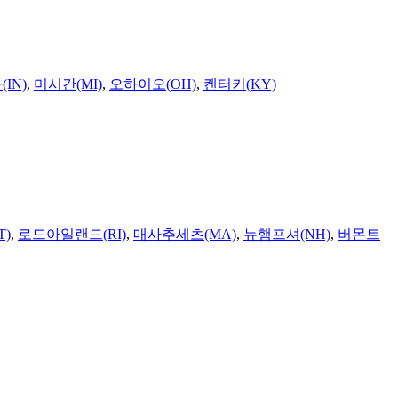
IN)
,
미시간(MI)
,
오하이오(OH)
,
켄터키(KY)
T)
,
로드아일랜드(RI)
,
매사추세츠(MA)
,
뉴햄프셔(NH)
,
버몬트