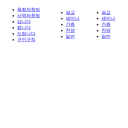
목회자청빙
설교
설교
사역자청빙
세미나
세미나
삽니다
간증
간증
팝니다
찬양
찬양
드립니다
일반
일반
구인구직