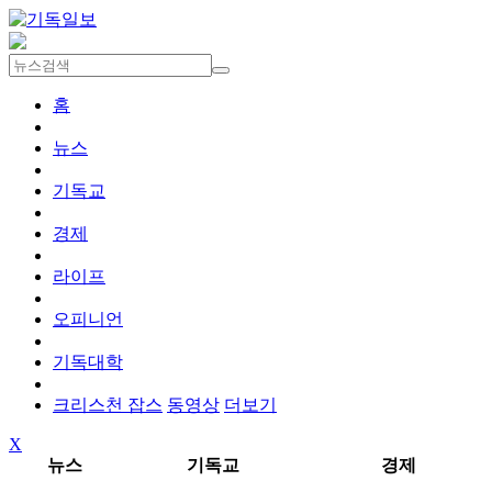
홈
뉴스
기독교
경제
라이프
오피니언
기독대학
크리스천 잡스
동영상
더보기
X
뉴스
기독교
경제