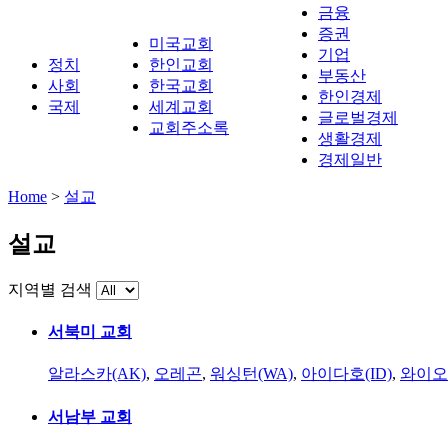
금융
증권
미국교회
기업
정치
한인교회
부동산
사회
한국교회
한인경제
국제
세계교회
글로벌경제
교회주소록
생활경제
경제일반
Home
>
설교
설교
지역별 검색
서북미 교회
알라스카(AK)
,
오레곤
,
워싱턴(WA)
,
아이다호(ID)
,
와이오
서남부 교회