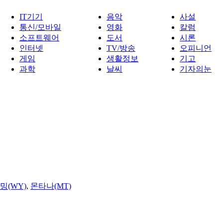
IT기기
음악
사설
통신/모바일
영화
칼럼
소프트웨어
도서
시론
인터넷
TV/방송
오피니언
게임
생활정보
기고
과학
날씨
기자의눈
밍(WY)
,
몬타나(MT)