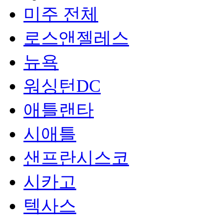
미주 전체
로스앤젤레스
뉴욕
워싱턴DC
애틀랜타
시애틀
샌프란시스코
시카고
텍사스