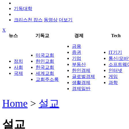
기독대학
크리스천 잡스
동영상
더보기
X
뉴스
기독교
경제
Tech
금융
증권
IT기기
미국교회
기업
통신/모바
정치
한인교회
부동산
소프트웨
사회
한국교회
한인경제
인터넷
국제
세계교회
글로벌경제
게임
교회주소록
생활경제
과학
경제일반
Home
>
설교
설교