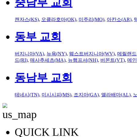
중남부 교회
캔자스(KS)
,
오클라호마(OK)
,
미주리(MO)
,
아칸소(AR)
,
동부 교회
버지니아(VA)
,
뉴욕(NY)
,
웨스트버지니아(WV)
,
메릴랜드(
드(RI)
,
매사추세츠(MA)
,
뉴햄프셔(NH)
,
버몬트(VT)
,
메인
동남부 교회
테네시(TN)
,
미시시피(MS)
,
조지아(GA)
,
앨라배마(AL)
,
QUICK LINK