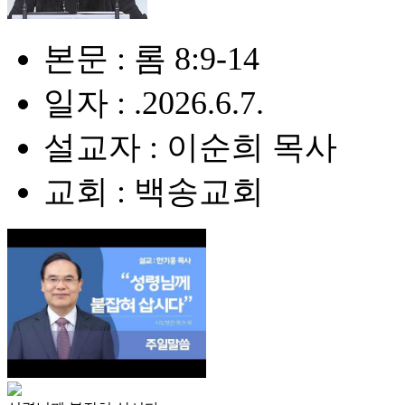
본문 : 롬 8:9-14
일자 : .2026.6.7.
설교자 : 이순희 목사
교회 : 백송교회