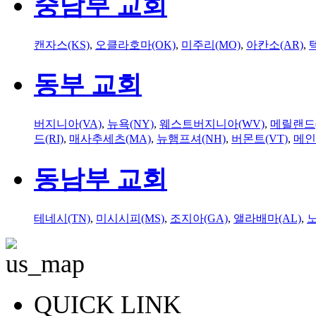
중남부 교회
캔자스(KS)
,
오클라호마(OK)
,
미주리(MO)
,
아칸소(AR)
,
동부 교회
버지니아(VA)
,
뉴욕(NY)
,
웨스트버지니아(WV)
,
메릴랜드(
드(RI)
,
매사추세츠(MA)
,
뉴햄프셔(NH)
,
버몬트(VT)
,
메인
동남부 교회
테네시(TN)
,
미시시피(MS)
,
조지아(GA)
,
앨라배마(AL)
,
QUICK LINK