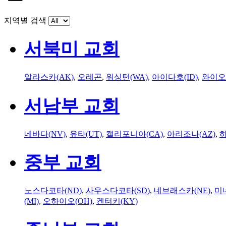
지역별 검색
서북미 교회
알라스카(AK)
,
오레곤
,
워싱턴(WA)
,
아이다호(ID)
,
와이오
서남부 교회
네바다(NV)
,
유타(UT)
,
캘리포니아(CA)
,
아리조나(AZ)
,
하
중부 교회
노스다코타(ND)
,
사우스다코타(SD)
,
네브래스카(NE)
,
미
(MI)
,
오하이오(OH)
,
켄터키(KY)