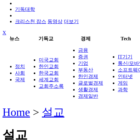
기독대학
크리스천 잡스
동영상
더보기
X
뉴스
기독교
경제
Tech
금융
증권
IT기기
미국교회
기업
통신/모바
정치
한인교회
부동산
소프트웨
사회
한국교회
한인경제
인터넷
국제
세계교회
글로벌경제
게임
교회주소록
생활경제
과학
경제일반
Home
>
설교
설교