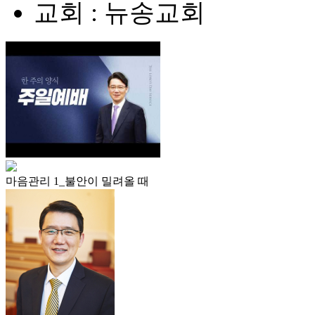
교회 : 뉴송교회
마음관리 1_불안이 밀려올 때