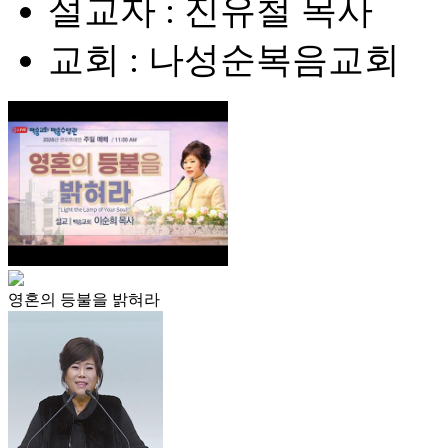
설교자 : 진유철 목사
교회 : 나성순복음교회
영혼의 등불을 밝혀라