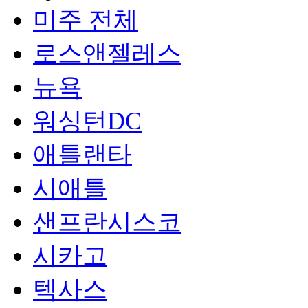
미주 전체
로스앤젤레스
뉴욕
워싱턴DC
애틀랜타
시애틀
샌프란시스코
시카고
텍사스