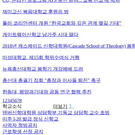
CU, 온라인 프로그램 ATS 승인 받아...'교육 선교'에 박차
재미고신 복음대학교 후원의 밤
풀러 코리안센터 개원 “한국교회와 깊은 관계 맺길 기대”
게이트웨이신학교 남가주 시대 열다
2018년 캐스케이드 신학대학원(Cascade School of Theology
미성대학교, 제15회 학위수여식 거행
뉴욕총신대학교 봄학기 개강예배 드려
총신대 총궐기 집회 "총장과 이사들 퇴진" 촉구
한동대, 평양과기대와 공동 연구 협력 추진
1
2
3
4
5
6
7
8
학교소식
더보기
〉
덴버신학대학원 상담학부 기독교 상담학 교수 초빙
미주 I-20 발급 정식 신학교
사역자 청빙공지
근로학생 선정 공지