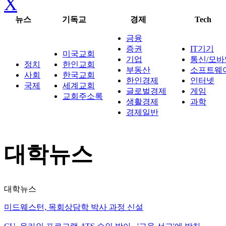
X
뉴스
기독교
경제
Tech
금융
증권
IT기기
미국교회
기업
통신/모바
정치
한인교회
부동산
소프트웨
사회
한국교회
한인경제
인터넷
국제
세계교회
글로벌경제
게임
교회주소록
생활경제
과학
경제일반
대학뉴스
대학뉴스
미드웨스턴, 목회상담학 박사 과정 신설