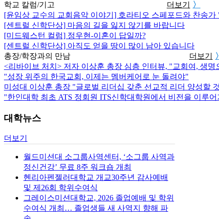
학교 칼럼/기고
더보기
〉
[윤임상 교수의 교회음악 이야기] 호라티오 스페포드와 찬송가 
[센트럴 신학단상] 마음의 길을 잃지 않기를 바랍니다
[미드웨스턴 컬럼] 정우현-이혼이 답일까?
[센트럴 신학단상] 아직도 얻을 땅이 많이 남아 있습니다
총장/학장과의 만남
더보기
<리바이브 처치> 저자 이상훈 총장 심층 인터뷰, "교회여, 생명으
"성장 위주의 한국교회, 이제는 멤버케어로 눈 돌려야"
미성대 이상훈 총장 "글로벌 리더십 갖춘 선교적 리더 양성할 것
"한인대학 최초 ATS 정회원 ITS신학대학원에서 비전을 이루
대학뉴스
더보기
월드미션대 소그룹사역센터, ‘소그룹 사역과
정신건강’ 무료 8주 워크숍 개최
헨리아펜젤러대학교 개교30주년 감사예배
및 제26회 학위수여식
그레이스미션대학교, 2026 졸업예배 및 학위
수여식 개최… 졸업생들 새 사역지 향해 파
송