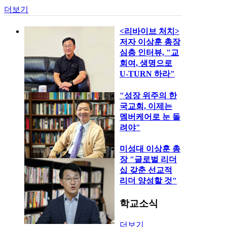
더보기
<리바이브 처치>
저자 이상훈 총장
심층 인터뷰, "교
회여, 생명으로
U-TURN 하라"
"성장 위주의 한
국교회, 이제는
멤버케어로 눈 돌
려야"
미성대 이상훈 총
장 "글로벌 리더
십 갖춘 선교적
리더 양성할 것"
학교소식
더보기