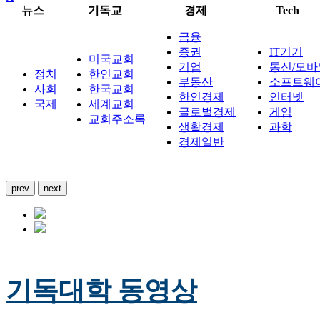
뉴스
기독교
경제
Tech
금융
증권
IT기기
미국교회
기업
통신/모바
정치
한인교회
부동산
소프트웨
사회
한국교회
한인경제
인터넷
국제
세계교회
글로벌경제
게임
교회주소록
생활경제
과학
경제일반
prev
next
기독대학 동영상