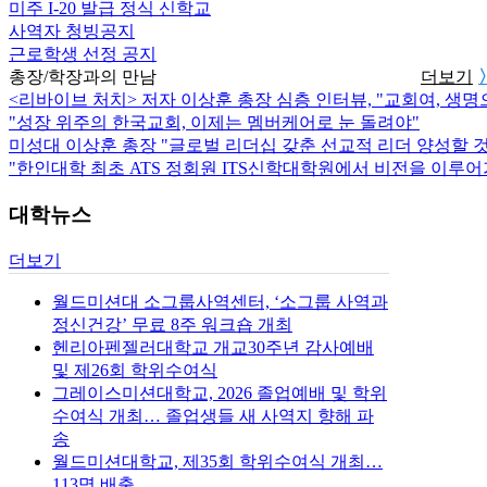
미주 I-20 발급 정식 신학교
사역자 청빙공지
근로학생 선정 공지
총장/학장과의 만남
더보기
<리바이브 처치> 저자 이상훈 총장 심층 인터뷰, "교회여, 생명으
"성장 위주의 한국교회, 이제는 멤버케어로 눈 돌려야"
미성대 이상훈 총장 "글로벌 리더십 갖춘 선교적 리더 양성할 것
"한인대학 최초 ATS 정회원 ITS신학대학원에서 비전을 이루
대학뉴스
더보기
월드미션대 소그룹사역센터, ‘소그룹 사역과
정신건강’ 무료 8주 워크숍 개최
헨리아펜젤러대학교 개교30주년 감사예배
및 제26회 학위수여식
그레이스미션대학교, 2026 졸업예배 및 학위
수여식 개최… 졸업생들 새 사역지 향해 파
송
월드미션대학교, 제35회 학위수여식 개최…
113명 배출