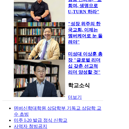
회여, 생명으로
U-TURN 하라"
"성장 위주의 한
국교회, 이제는
멤버케어로 눈 돌
려야"
미성대 이상훈 총
장 "글로벌 리더
십 갖춘 선교적
리더 양성할 것"
학교소식
더보기
덴버신학대학원 상담학부 기독교 상담학 교
수 초빙
미주 I-20 발급 정식 신학교
사역자 청빙공지