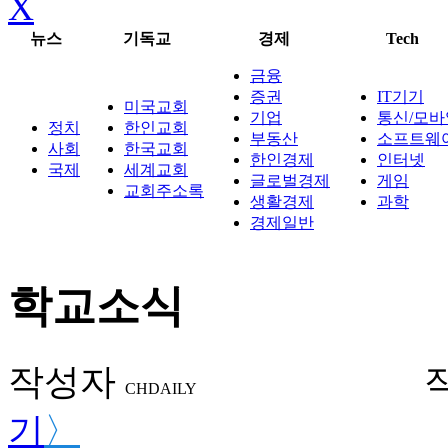
X
뉴스
기독교
경제
Tech
금융
증권
IT기기
미국교회
기업
통신/모바
정치
한인교회
부동산
소프트웨
사회
한국교회
한인경제
인터넷
국제
세계교회
글로벌경제
게임
교회주소록
생활경제
과학
경제일반
학교소식
작성자
CHDAILY
기
〉