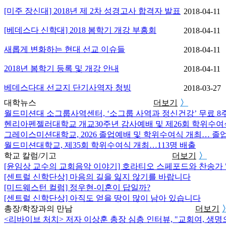
[미주 장신대] 2018년 제 2차 성경고사 합격자 발표
2018-04-11
[베데스다 신학대] 2018 봄학기 개강 부흥회
2018-04-11
새롭게 변화하는 현대 선교 이슈들
2018-04-11
2018년 봄학기 등록 및 개강 안내
2018-04-11
베데스다대 선교지 단기사역자 청빙
2018-03-27
대학뉴스
더보기
〉
월드미션대 소그룹사역센터, ‘소그룹 사역과 정신건강’ 무료 8
헨리아펜젤러대학교 개교30주년 감사예배 및 제26회 학위수여
그레이스미션대학교, 2026 졸업예배 및 학위수여식 개최… 졸
월드미션대학교, 제35회 학위수여식 개최…113명 배출
학교 칼럼/기고
더보기
〉
[윤임상 교수의 교회음악 이야기] 호라티오 스페포드와 찬송가 
[센트럴 신학단상] 마음의 길을 잃지 않기를 바랍니다
[미드웨스턴 컬럼] 정우현-이혼이 답일까?
[센트럴 신학단상] 아직도 얻을 땅이 많이 남아 있습니다
총장/학장과의 만남
더보기
<리바이브 처치> 저자 이상훈 총장 심층 인터뷰, "교회여, 생명으