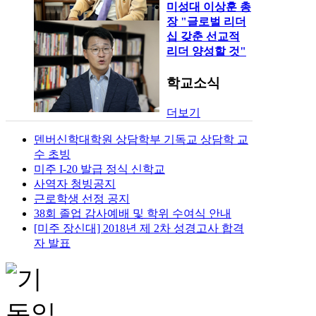
미성대 이상훈 총
장 "글로벌 리더
십 갖춘 선교적
리더 양성할 것"
학교소식
더보기
덴버신학대학원 상담학부 기독교 상담학 교
수 초빙
미주 I-20 발급 정식 신학교
사역자 청빙공지
근로학생 선정 공지
38회 졸업 감사예배 및 학위 수여식 안내
[미주 장신대] 2018년 제 2차 성경고사 합격
자 발표