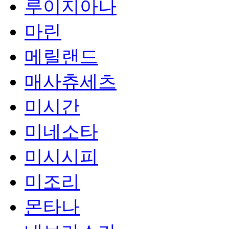
루이지아나
마린
메릴랜드
매사츄세츠
미시간
미네소타
미시시피
미조리
몬타나