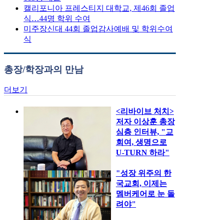
캘리포니아 프레스티지 대학교, 제46회 졸업
식…44명 학위 수여
미주장신대 44회 졸업감사예배 및 학위수여
식
총장/학장과의 만남
더보기
<리바이브 처치>
저자 이상훈 총장
심층 인터뷰, "교
회여, 생명으로
U-TURN 하라"
"성장 위주의 한
국교회, 이제는
멤버케어로 눈 돌
려야"