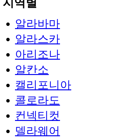
지역별
알라바마
알라스카
아리조나
알칸소
캘리포니아
콜로라도
컨넥티컷
델라웨어