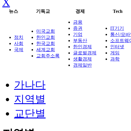
X
뉴스
기독교
경제
Tech
금융
증권
IT기기
미국교회
기업
통신/모바
정치
한인교회
부동산
소프트웨
사회
한국교회
한인경제
인터넷
국제
세계교회
글로벌경제
게임
교회주소록
생활경제
과학
경제일반
가나다
지역별
교단별