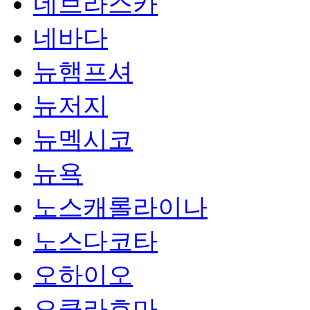
네브라스카
네바다
뉴햄프셔
뉴저지
뉴멕시코
뉴욕
노스캐롤라이나
노스다코타
오하이오
오클라호마