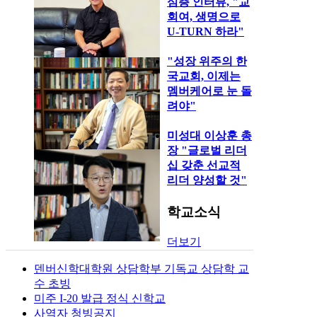
심층 인터뷰, "교
회여, 생명으로
U-TURN 하라"
"성장 위주의 한
국교회, 이제는
멤버케어로 눈 돌
려야"
미성대 이상훈 총
장 "글로벌 리더
십 갖춘 선교적
리더 양성할 것"
학교소식
더보기
덴버신학대학원 상담학부 기독교 상담학 교
수 초빙
미주 I-20 발급 정식 신학교
사역자 청빙공지