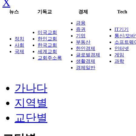
X
뉴스
기독교
경제
Tech
금융
증권
IT기기
미국교회
기업
통신/모바
정치
한인교회
부동산
소프트웨
사회
한국교회
한인경제
인터넷
국제
세계교회
글로벌경제
게임
교회주소록
생활경제
과학
경제일반
가나다
지역별
교단별