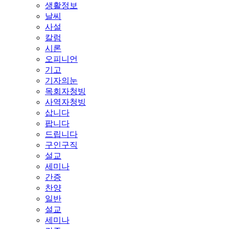
생활정보
날씨
사설
칼럼
시론
오피니언
기고
기자의눈
목회자청빙
사역자청빙
삽니다
팝니다
드립니다
구인구직
설교
세미나
간증
찬양
일반
설교
세미나