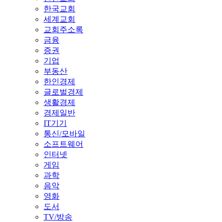
한국교회
세계교회
교회주소록
금융
증권
기업
부동산
한인경제
글로벌경제
생활경제
경제일반
IT기기
통신/모바일
소프트웨어
인터넷
게임
과학
음악
영화
도서
TV/방송