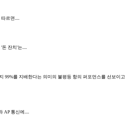
르면....
잔치'는....
머지 99%를 지배한다는 의미의 불평등 항의 퍼포먼스를 선보이고
P 통신에....