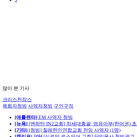
많이 본 기사
크리스천잡스
목회자청빙
사역자청빙
구인구직
[애틀랜타]
EM 사역자 청빙
[뉴욕]
[맨하탄 IN2교회] 차세대총괄, 영유아부(한어권) 
[기타]
[청빙] 칠레한인연합교회 전임 사역자 (1명)
[캘리포니아]
[실로암 로스모어 교회] 담임목사 청빙광고