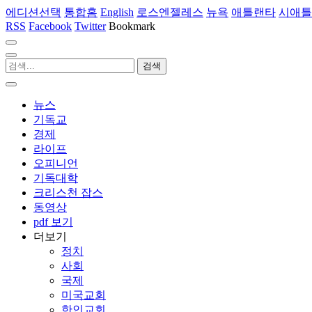
에디션선택
통합홈
English
로스엔젤레스
뉴욕
애틀랜타
시애틀
RSS
Facebook
Twitter
Bookmark
뉴스
기독교
경제
라이프
오피니언
기독대학
크리스천 잡스
동영상
pdf 보기
더보기
정치
사회
국제
미국교회
한인교회