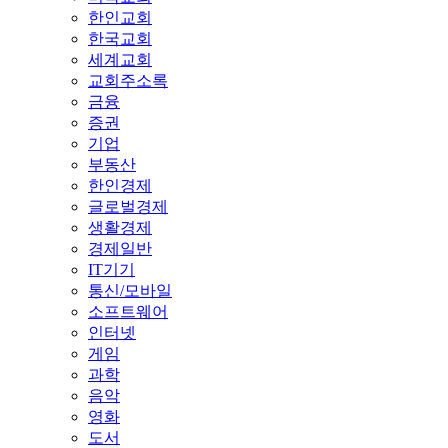
한인교회
한국교회
세계교회
교회주소록
금융
증권
기업
부동산
한인경제
글로벌경제
생활경제
경제일반
IT기기
통신/모바일
소프트웨어
인터넷
게임
과학
음악
영화
도서