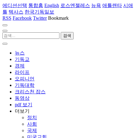
에디션선택
통합홈
English
로스엔젤레스
뉴욕
애틀랜타
시애
틀
텍사스
한국기독일보
RSS
Facebook
Twitter
Bookmark
뉴스
기독교
경제
라이프
오피니언
기독대학
크리스천 잡스
동영상
pdf 보기
더보기
정치
사회
국제
미국교회