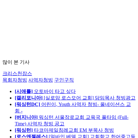
많이 본 기사
크리스천잡스
목회자청빙
사역자청빙
구인구직
[시애틀]
오토바이 타고 싶다
[캘리포니아]
[실로암 로스모어 교회] 담임목사 청빙광고
[워싱턴DC]
어린이, Youth 사역자 청빙- 올네이션스 교
회 -
[버지니아]
워싱턴 서울장로교회 교육국 풀타임 (Full-
Time) 사역자 청빙 공고
[워싱턴]
타코마제일침례교회 EM 부목사 청빙
[로스앤젤레스]
[얼바인 베델 교회] 교회학교 한어중고등