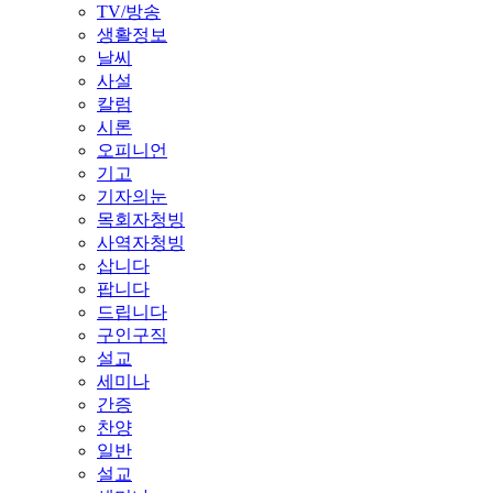
TV/방송
생활정보
날씨
사설
칼럼
시론
오피니언
기고
기자의눈
목회자청빙
사역자청빙
삽니다
팝니다
드립니다
구인구직
설교
세미나
간증
찬양
일반
설교