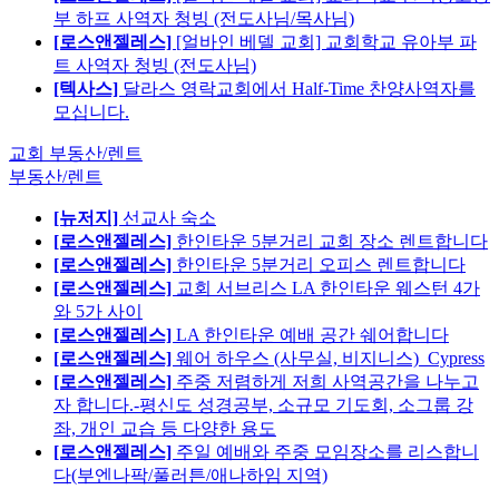
부 하프 사역자 청빙 (전도사님/목사님)
[로스앤젤레스]
[얼바인 베델 교회] 교회학교 유아부 파
트 사역자 청빙 (전도사님)
[텍사스]
달라스 영락교회에서 Half-Time 찬양사역자를
모십니다.
교회 부동산/렌트
부동산/렌트
[뉴저지]
선교사 숙소
[로스앤젤레스]
한인타운 5분거리 교회 장소 렌트합니다
[로스앤젤레스]
한인타운 5분거리 오피스 렌트합니다
[로스앤젤레스]
교회 서브리스 LA 한인타운 웨스턴 4가
와 5가 사이
[로스앤젤레스]
LA 한인타운 예배 공간 쉐어합니다
[로스앤젤레스]
웨어 하우스 (사무실, 비지니스)_Cypress
[로스앤젤레스]
주중 저렴하게 저희 사역공간을 나누고
자 합니다.-평신도 성경공부, 소규모 기도회, 소그룹 강
좌, 개인 교습 등 다양한 용도
[로스앤젤레스]
주일 예배와 주중 모임장소를 리스합니
다(부엔나팍/풀러튼/애나하임 지역)