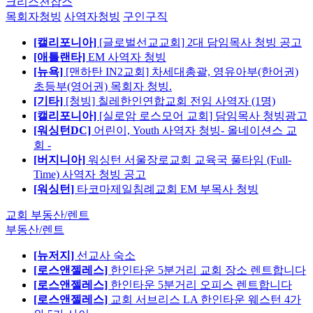
크리스천잡스
목회자청빙
사역자청빙
구인구직
[캘리포니아]
[글로벌선교교회] 2대 담임목사 청빙 공고
[애틀랜타]
EM 사역자 청빙
[뉴욕]
[맨하탄 IN2교회] 차세대총괄, 영유아부(한어권)
초등부(영어권) 목회자 청빙.
[기타]
[청빙] 칠레한인연합교회 전임 사역자 (1명)
[캘리포니아]
[실로암 로스모어 교회] 담임목사 청빙광고
[워싱턴DC]
어린이, Youth 사역자 청빙- 올네이션스 교
회 -
[버지니아]
워싱턴 서울장로교회 교육국 풀타임 (Full-
Time) 사역자 청빙 공고
[워싱턴]
타코마제일침례교회 EM 부목사 청빙
교회 부동산/렌트
부동산/렌트
[뉴저지]
선교사 숙소
[로스앤젤레스]
한인타운 5분거리 교회 장소 렌트합니다
[로스앤젤레스]
한인타운 5분거리 오피스 렌트합니다
[로스앤젤레스]
교회 서브리스 LA 한인타운 웨스턴 4가