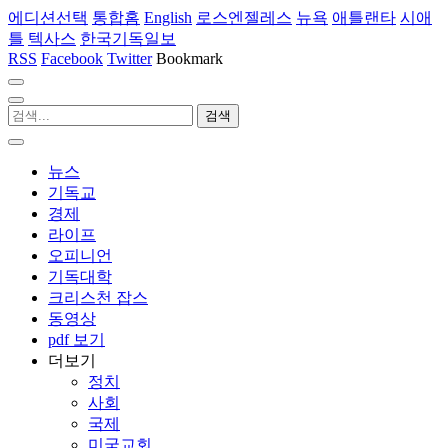
에디션선택
통합홈
English
로스엔젤레스
뉴욕
애틀랜타
시애
틀
텍사스
한국기독일보
RSS
Facebook
Twitter
Bookmark
뉴스
기독교
경제
라이프
오피니언
기독대학
크리스천 잡스
동영상
pdf 보기
더보기
정치
사회
국제
미국교회