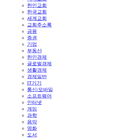
한인교회
한국교회
세계교회
교회주소록
금융
증권
기업
부동산
한인경제
글로벌경제
생활경제
경제일반
IT기기
통신/모바일
소프트웨어
인터넷
게임
과학
음악
영화
도서