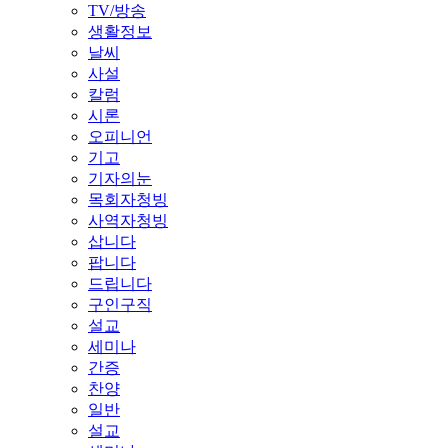
TV/방송
생활정보
날씨
사설
칼럼
시론
오피니언
기고
기자의눈
목회자청빙
사역자청빙
삽니다
팝니다
드립니다
구인구직
설교
세미나
간증
찬양
일반
설교