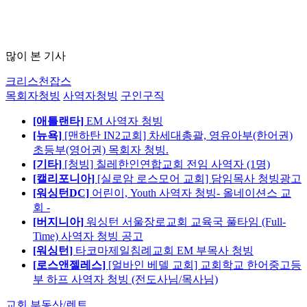
많이 본 기사
크리스천잡스
목회자청빙
사역자청빙
구인구직
[애틀랜타]
EM 사역자 청빙
[뉴욕]
[맨하탄 IN2교회] 차세대총괄, 영유아부(한어권)
초등부(영어권) 목회자 청빙.
[기타]
[청빙] 칠레한인연합교회 전임 사역자 (1명)
[캘리포니아]
[실로암 로스모어 교회] 담임목사 청빙광고
[워싱턴DC]
어린이, Youth 사역자 청빙- 올네이션스 교
회 -
[버지니아]
워싱턴 서울장로교회 교육국 풀타임 (Full-
Time) 사역자 청빙 공고
[워싱턴]
타코마제일침례교회 EM 부목사 청빙
[로스앤젤레스]
[얼바인 베델 교회] 교회학교 한어중고등
부 하프 사역자 청빙 (전도사님/목사님)
교회 부동산/렌트