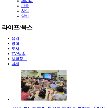
세미나
간증
찬양
일반
라이프/북스
음악
영화
도서
TV/방송
생활정보
날씨