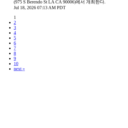
(975 S Berendo St LA CA 90006)에서 개최한다.
Jul 18, 2026 07:13 AM PDT
1
2
3
4
5
6
7
8
9
10
next »