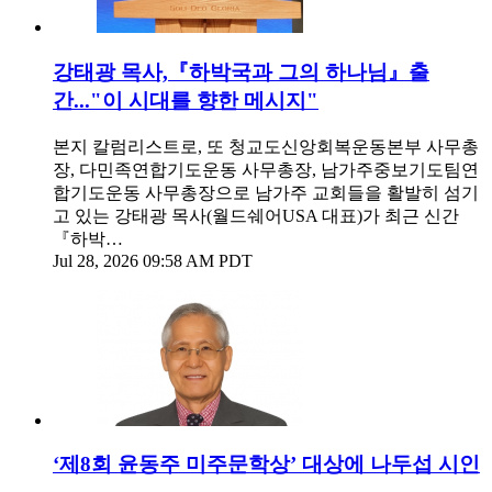
강태광 목사,『하박국과 그의 하나님』출
간..."이 시대를 향한 메시지"
본지 칼럼리스트로, 또 청교도신앙회복운동본부 사무총
장, 다민족연합기도운동 사무총장, 남가주중보기도팀연
합기도운동 사무총장으로 남가주 교회들을 활발히 섬기
고 있는 강태광 목사(월드쉐어USA 대표)가 최근 신간
『하박…
Jul 28, 2026 09:58 AM PDT
‘제8회 윤동주 미주문학상’ 대상에 나두섭 시인