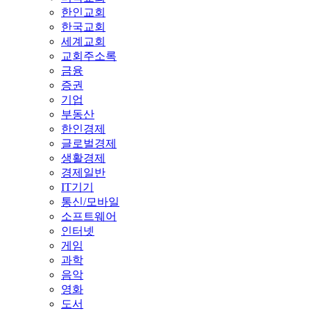
한인교회
한국교회
세계교회
교회주소록
금융
증권
기업
부동산
한인경제
글로벌경제
생활경제
경제일반
IT기기
통신/모바일
소프트웨어
인터넷
게임
과학
음악
영화
도서