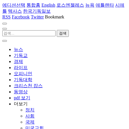
에디션선택
통합홈
English
로스엔젤레스
뉴욕
애틀랜타
시애
틀
텍사스
한국기독일보
RSS
Facebook
Twitter
Bookmark
뉴스
기독교
경제
라이프
오피니언
기독대학
크리스천 잡스
동영상
pdf 보기
더보기
정치
사회
국제
미국교회