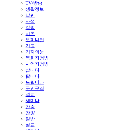
TV/방송
생활정보
날씨
사설
칼럼
시론
오피니언
기고
기자의눈
목회자청빙
사역자청빙
삽니다
팝니다
드립니다
구인구직
설교
세미나
간증
찬양
일반
설교