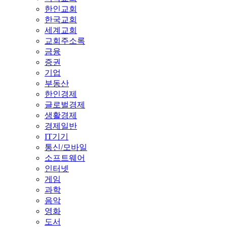
한인교회
한국교회
세계교회
교회주소록
금융
증권
기업
부동산
한인경제
글로벌경제
생활경제
경제일반
IT기기
통신/모바일
소프트웨어
인터넷
게임
과학
음악
영화
도서