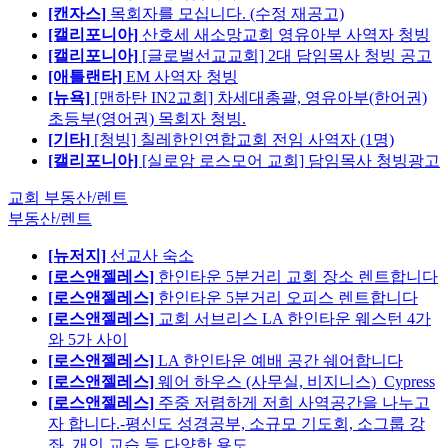
[캔자스]
목회자를 모십니다. (수정 재공고)
[캘리포니아]
산호세 새소망교회 영유아부 사역자 청빙
[캘리포니아]
[글로벌선교교회] 2대 담임목사 청빙 공고
[애틀랜타]
EM 사역자 청빙
[뉴욕]
[맨하탄 IN2교회] 차세대총괄, 영유아부(한어권)
초등부(영어권) 목회자 청빙.
[기타]
[청빙] 칠레한인연합교회 전임 사역자 (1명)
[캘리포니아]
[실로암 로스모어 교회] 담임목사 청빙광고
교회 부동산/렌트
부동산/렌트
[뉴저지]
선교사 숙소
[로스앤젤레스]
한인타운 5분거리 교회 장소 렌트합니다
[로스앤젤레스]
한인타운 5분거리 오피스 렌트합니다
[로스앤젤레스]
교회 서브리스 LA 한인타운 웨스턴 4가
와 5가 사이
[로스앤젤레스]
LA 한인타운 예배 공간 쉐어합니다
[로스앤젤레스]
웨어 하우스 (사무실, 비지니스)_Cypress
[로스앤젤레스]
주중 저렴하게 저희 사역공간을 나누고
자 합니다.-평신도 성경공부, 소규모 기도회, 소그룹 강
좌, 개인 교습 등 다양한 용도