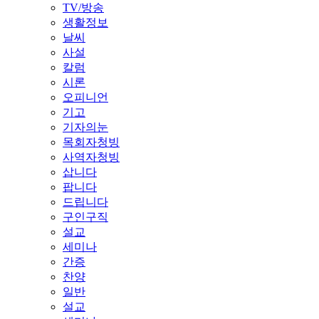
TV/방송
생활정보
날씨
사설
칼럼
시론
오피니언
기고
기자의눈
목회자청빙
사역자청빙
삽니다
팝니다
드립니다
구인구직
설교
세미나
간증
찬양
일반
설교