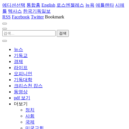
에디션선택
통합홈
English
로스엔젤레스
뉴욕
애틀랜타
시애
틀
텍사스
한국기독일보
RSS
Facebook
Twitter
Bookmark
뉴스
기독교
경제
라이프
오피니언
기독대학
크리스천 잡스
동영상
pdf 보기
더보기
정치
사회
국제
미국교회