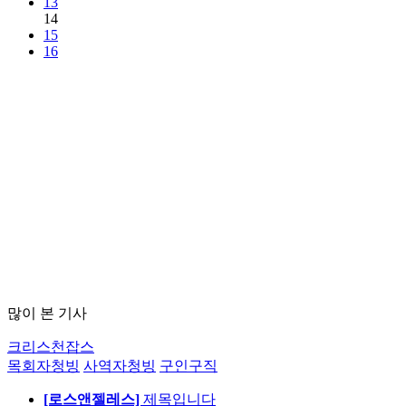
13
14
15
16
많이 본 기사
크리스천잡스
목회자청빙
사역자청빙
구인구직
[로스앤젤레스]
제목입니다