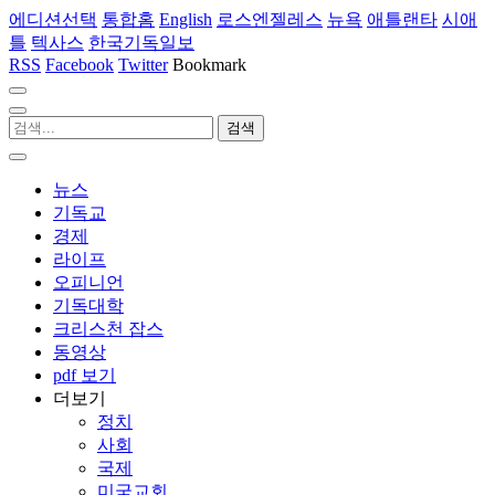
에디션선택
통합홈
English
로스엔젤레스
뉴욕
애틀랜타
시애
틀
텍사스
한국기독일보
RSS
Facebook
Twitter
Bookmark
뉴스
기독교
경제
라이프
오피니언
기독대학
크리스천 잡스
동영상
pdf 보기
더보기
정치
사회
국제
미국교회