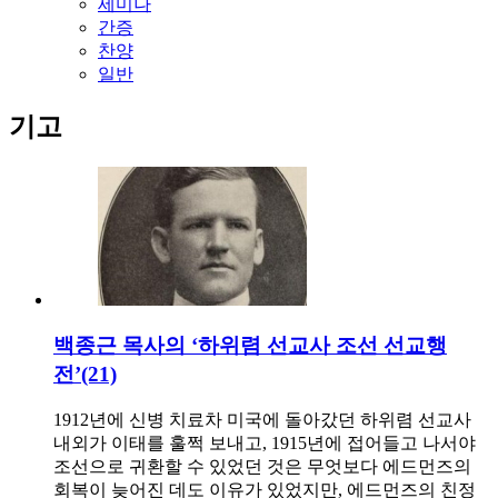
세미나
간증
찬양
일반
기고
백종근 목사의 ‘하위렴 선교사 조선 선교행
전’(21)
1912년에 신병 치료차 미국에 돌아갔던 하위렴 선교사
내외가 이태를 훌쩍 보내고, 1915년에 접어들고 나서야
조선으로 귀환할 수 있었던 것은 무엇보다 에드먼즈의
회복이 늦어진 데도 이유가 있었지만, 에드먼즈의 친정