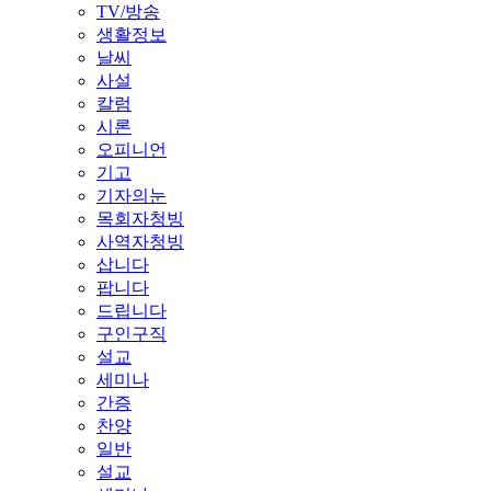
TV/방송
생활정보
날씨
사설
칼럼
시론
오피니언
기고
기자의눈
목회자청빙
사역자청빙
삽니다
팝니다
드립니다
구인구직
설교
세미나
간증
찬양
일반
설교