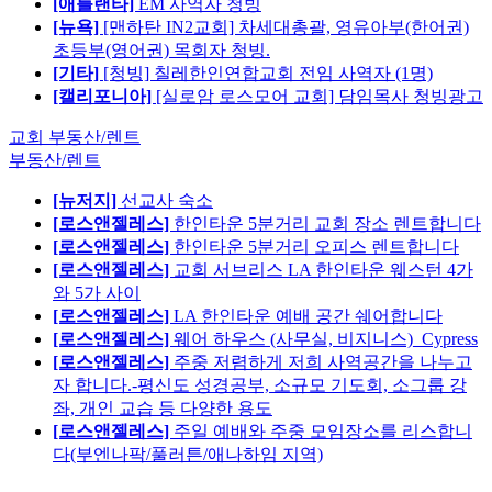
[애틀랜타]
EM 사역자 청빙
[뉴욕]
[맨하탄 IN2교회] 차세대총괄, 영유아부(한어권)
초등부(영어권) 목회자 청빙.
[기타]
[청빙] 칠레한인연합교회 전임 사역자 (1명)
[캘리포니아]
[실로암 로스모어 교회] 담임목사 청빙광고
교회 부동산/렌트
부동산/렌트
[뉴저지]
선교사 숙소
[로스앤젤레스]
한인타운 5분거리 교회 장소 렌트합니다
[로스앤젤레스]
한인타운 5분거리 오피스 렌트합니다
[로스앤젤레스]
교회 서브리스 LA 한인타운 웨스턴 4가
와 5가 사이
[로스앤젤레스]
LA 한인타운 예배 공간 쉐어합니다
[로스앤젤레스]
웨어 하우스 (사무실, 비지니스)_Cypress
[로스앤젤레스]
주중 저렴하게 저희 사역공간을 나누고
자 합니다.-평신도 성경공부, 소규모 기도회, 소그룹 강
좌, 개인 교습 등 다양한 용도
[로스앤젤레스]
주일 예배와 주중 모임장소를 리스합니
다(부엔나팍/풀러튼/애나하임 지역)