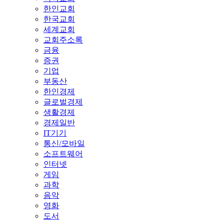
한인교회
한국교회
세계교회
교회주소록
금융
증권
기업
부동산
한인경제
글로벌경제
생활경제
경제일반
IT기기
통신/모바일
소프트웨어
인터넷
게임
과학
음악
영화
도서