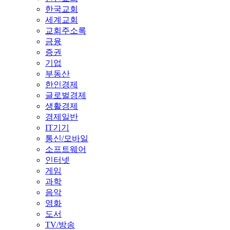
한국교회
세계교회
교회주소록
금융
증권
기업
부동산
한인경제
글로벌경제
생활경제
경제일반
IT기기
통신/모바일
소프트웨어
인터넷
게임
과학
음악
영화
도서
TV/방송