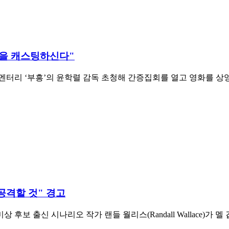
람을 캐스팅하신다"
 다큐멘터리 ‘부흥’의 윤학렬 감독 초청해 간증집회를 열고 영화를
공격할 것" 경고
신 시나리오 작가 랜들 월리스(Randall Wallace)가 멜 깁슨(Mel 