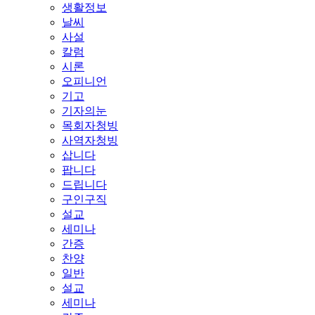
생활정보
날씨
사설
칼럼
시론
오피니언
기고
기자의눈
목회자청빙
사역자청빙
삽니다
팝니다
드립니다
구인구직
설교
세미나
간증
찬양
일반
설교
세미나