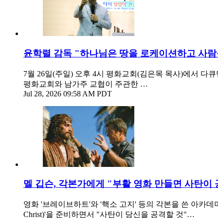
윤학렬 감독 "하나님은 땅을 로케이션하고 사
7월 26일(주일) 오후 4시 평화교회(김은목 목사)에서
평화교회와 남가주 교협이 주관한 …
Jul 28, 2026 09:58 AM PDT
멜 깁슨, 각본가에게 "부활 영화 만들면 사탄이 
영화 '브레이브하트'와 '핵소 고지' 등의 각본을 쓴 아카데미상 후보 출
Christ)'을 준비하면서 "사탄이 당신을 공격할 것"…