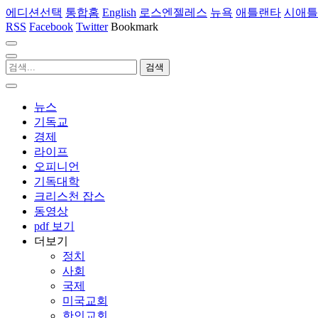
에디션선택
통합홈
English
로스엔젤레스
뉴욕
애틀랜타
시애틀
RSS
Facebook
Twitter
Bookmark
뉴스
기독교
경제
라이프
오피니언
기독대학
크리스천 잡스
동영상
pdf 보기
더보기
정치
사회
국제
미국교회
한인교회