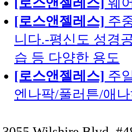
[로스앤젤레스]
웨어
[로스앤젤레스]
주중
니다.-평신도 성경공
습 등 다양한 용도
[로스앤젤레스]
주일
엔나팍/풀러튼/애나
3055 Wilshire Blvd. #