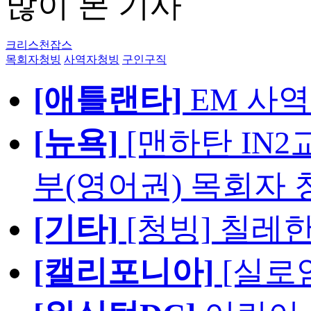
많이 본 기사
크리스천잡스
목회자청빙
사역자청빙
구인구직
[애틀랜타]
EM 사
[뉴욕]
[맨하탄 IN
부(영어권) 목회자 
[기타]
[청빙] 칠레
[캘리포니아]
[실로