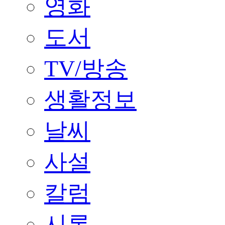
영화
도서
TV/방송
생활정보
날씨
사설
칼럼
시론