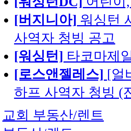
[워싱턴DC]
어린이,
[버지니아]
워싱턴 서
사역자 청빙 공고
[워싱턴]
타코마제일
[로스앤젤레스]
[얼
하프 사역자 청빙 (
교회 부동산/렌트