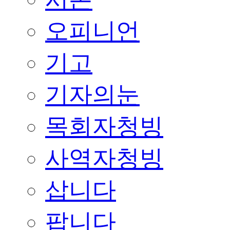
오피니언
기고
기자의눈
목회자청빙
사역자청빙
삽니다
팝니다