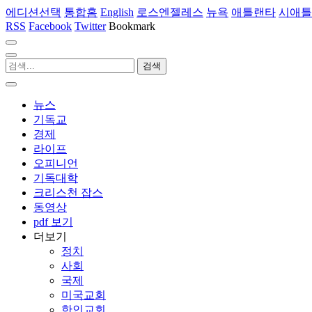
에디션선택
통합홈
English
로스엔젤레스
뉴욕
애틀랜타
시애틀
RSS
Facebook
Twitter
Bookmark
뉴스
기독교
경제
라이프
오피니언
기독대학
크리스천 잡스
동영상
pdf 보기
더보기
정치
사회
국제
미국교회
한인교회