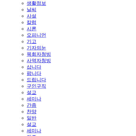
생활정보
날씨
사설
칼럼
시론
오피니언
기고
기자의눈
목회자청빙
사역자청빙
삽니다
팝니다
드립니다
구인구직
설교
세미나
간증
찬양
일반
설교
세미나