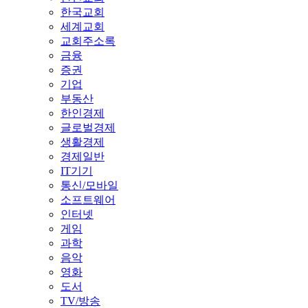
한국교회
세계교회
교회주소록
금융
증권
기업
부동산
한인경제
글로벌경제
생활경제
경제일반
IT기기
통신/모바일
소프트웨어
인터넷
게임
과학
음악
영화
도서
TV/방송