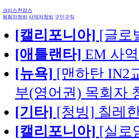
크리스천잡스
목회자청빙
사역자청빙
구인구직
[캘리포니아]
[글로
[애틀랜타]
EM 사
[뉴욕]
[맨하탄 IN
부(영어권) 목회자 
[기타]
[청빙] 칠레
[캘리포니아]
[실로