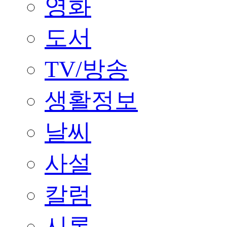
영화
도서
TV/방송
생활정보
날씨
사설
칼럼
시론