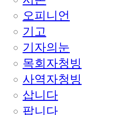
오피니언
기고
기자의눈
목회자청빙
사역자청빙
삽니다
팝니다