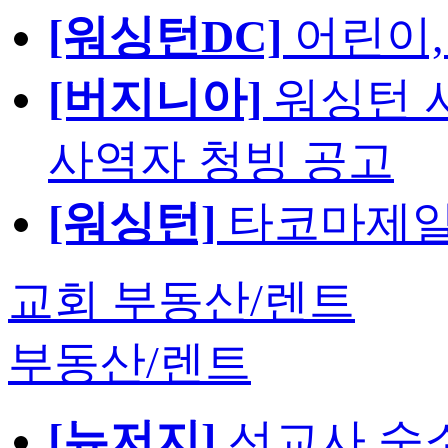
[워싱턴DC]
어린이,
[버지니아]
워싱턴 서
사역자 청빙 공고
[워싱턴]
타코마제일
교회 부동산/렌트
부동산/렌트
[뉴저지]
선교사 숙