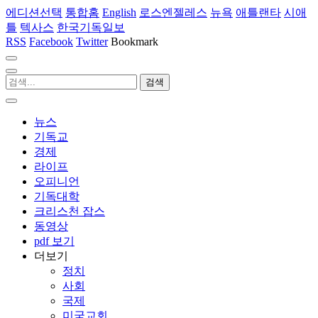
에디션선택
통합홈
English
로스엔젤레스
뉴욕
애틀랜타
시애
틀
텍사스
한국기독일보
RSS
Facebook
Twitter
Bookmark
뉴스
기독교
경제
라이프
오피니언
기독대학
크리스천 잡스
동영상
pdf 보기
더보기
정치
사회
국제
미국교회