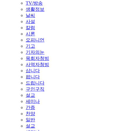
TV/방송
생활정보
날씨
사설
칼럼
시론
오피니언
기고
기자의눈
목회자청빙
사역자청빙
삽니다
팝니다
드립니다
구인구직
설교
세미나
간증
찬양
일반
설교