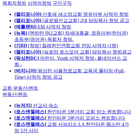
목회자청빙
사역자청빙
구인구직
[캘리포니아]
산호세 새소망교회 영유아부 사역자 청빙
[캘리포니아]
[글로벌선교교회] 2대 담임목사 청빙 공고
[애틀랜타]
EM 사역자 청빙
[뉴욕]
[맨하탄 IN2교회] 차세대총괄, 영유아부(한어권)
초등부(영어권) 목회자 청빙.
[기타]
[청빙] 칠레한인연합교회 전임 사역자 (1명)
[캘리포니아]
[실로암 로스모어 교회] 담임목사 청빙광고
[워싱턴DC]
어린이, Youth 사역자 청빙- 올네이션스 교
회 -
[버지니아]
워싱턴 서울장로교회 교육국 풀타임 (Full-
Time) 사역자 청빙 공고
교회 부동산/렌트
부동산/렌트
[뉴저지]
선교사 숙소
[로스앤젤레스]
한인타운 5분거리 교회 장소 렌트합니다
[로스앤젤레스]
한인타운 5분거리 오피스 렌트합니다
[로스앤젤레스]
교회 서브리스 LA 한인타운 웨스턴 4가
와 5가 사이