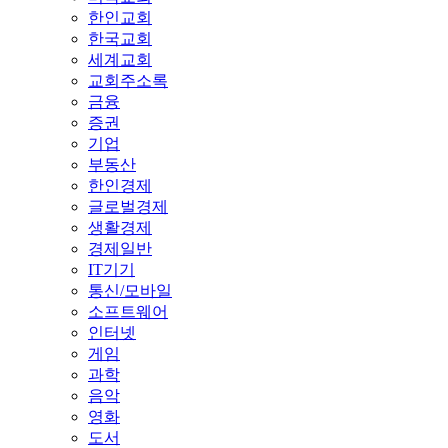
한인교회
한국교회
세계교회
교회주소록
금융
증권
기업
부동산
한인경제
글로벌경제
생활경제
경제일반
IT기기
통신/모바일
소프트웨어
인터넷
게임
과학
음악
영화
도서