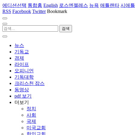
에디션선택
통합홈
English
로스엔젤레스
뉴욕
애틀랜타
시애틀
RSS
Facebook
Twitter
Bookmark
뉴스
기독교
경제
라이프
오피니언
기독대학
크리스천 잡스
동영상
pdf 보기
더보기
정치
사회
국제
미국교회
한인교회