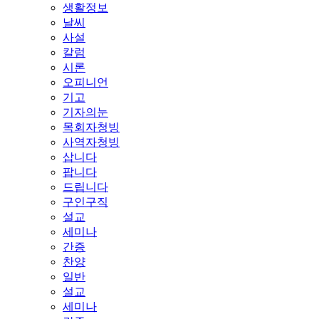
생활정보
날씨
사설
칼럼
시론
오피니언
기고
기자의눈
목회자청빙
사역자청빙
삽니다
팝니다
드립니다
구인구직
설교
세미나
간증
찬양
일반
설교
세미나