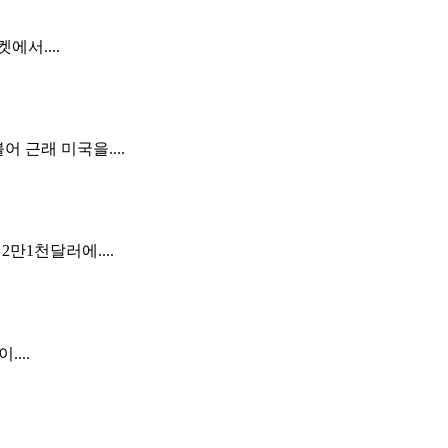
서....
 근래 미국을....
만1천달러에....
...