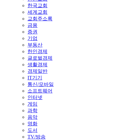
한국교회
세계교회
교회주소록
금융
증권
기업
부동산
한인경제
글로벌경제
생활경제
경제일반
IT기기
통신/모바일
소프트웨어
인터넷
게임
과학
음악
영화
도서
TV/방송