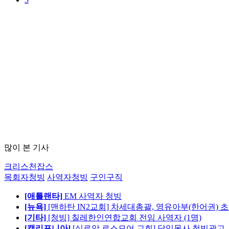
많이 본 기사
크리스천잡스
목회자청빙
사역자청빙
구인구직
[애틀랜타]
EM 사역자 청빙
[뉴욕]
[맨하탄 IN2교회] 차세대총괄, 영유아부(한어권) 
[기타]
[청빙] 칠레한인연합교회 전임 사역자 (1명)
[캘리포니아]
[실로암 로스모어 교회] 담임목사 청빙광고