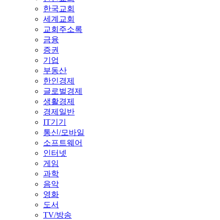
한국교회
세계교회
교회주소록
금융
증권
기업
부동산
한인경제
글로벌경제
생활경제
경제일반
IT기기
통신/모바일
소프트웨어
인터넷
게임
과학
음악
영화
도서
TV/방송