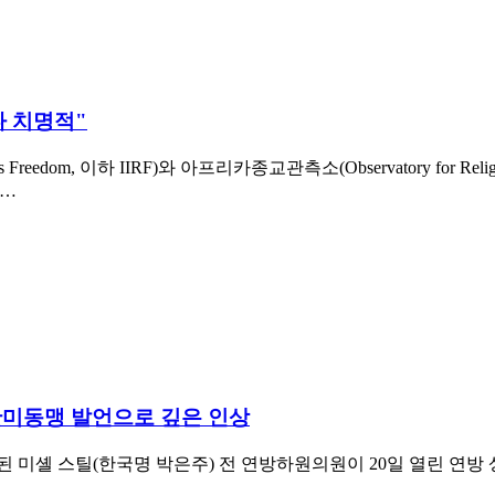
 치명적"
gious Freedom, 이하 IIRF)와 아프리카종교관측소(Observatory for R
터…
 한미동맹 발언으로 깊은 인상
된 미셸 스틸(한국명 박은주) 전 연방하원의원이 20일 열린 연