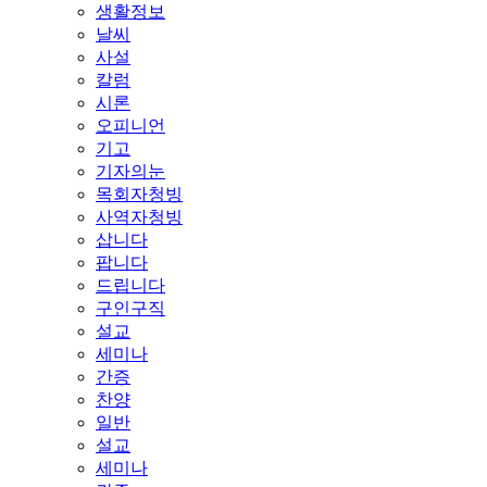
생활정보
날씨
사설
칼럼
시론
오피니언
기고
기자의눈
목회자청빙
사역자청빙
삽니다
팝니다
드립니다
구인구직
설교
세미나
간증
찬양
일반
설교
세미나