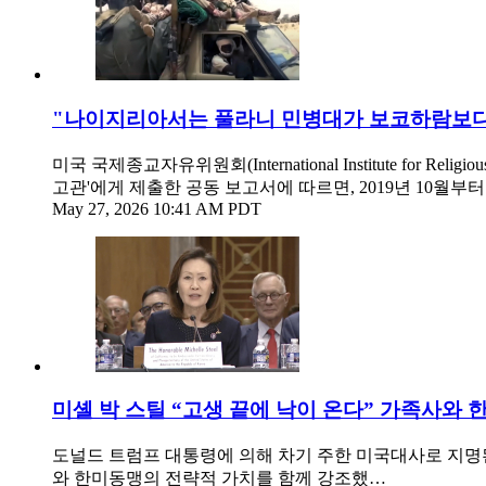
"나이지리아서는 풀라니 민병대가 보코하람보다
미국 국제종교자유위원회(International Institute for Reli
고관'에게 제출한 공동 보고서에 따르면, 2019년 10월부
May 27, 2026 10:41 AM PDT
미셸 박 스틸 “고생 끝에 낙이 온다” 가족사와
도널드 트럼프 대통령에 의해 차기 주한 미국대사로 지명
와 한미동맹의 전략적 가치를 함께 강조했…