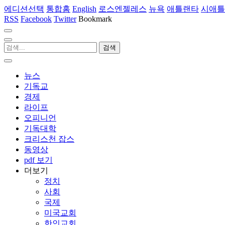
에디션선택
통합홈
English
로스엔젤레스
뉴욕
애틀랜타
시애틀
RSS
Facebook
Twitter
Bookmark
뉴스
기독교
경제
라이프
오피니언
기독대학
크리스천 잡스
동영상
pdf 보기
더보기
정치
사회
국제
미국교회
한인교회