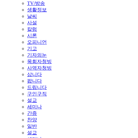
TV/방송
생활정보
날씨
사설
칼럼
시론
오피니언
기고
기자의눈
목회자청빙
사역자청빙
삽니다
팝니다
드립니다
구인구직
설교
세미나
간증
찬양
일반
설교