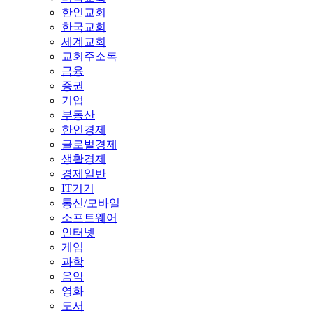
한인교회
한국교회
세계교회
교회주소록
금융
증권
기업
부동산
한인경제
글로벌경제
생활경제
경제일반
IT기기
통신/모바일
소프트웨어
인터넷
게임
과학
음악
영화
도서