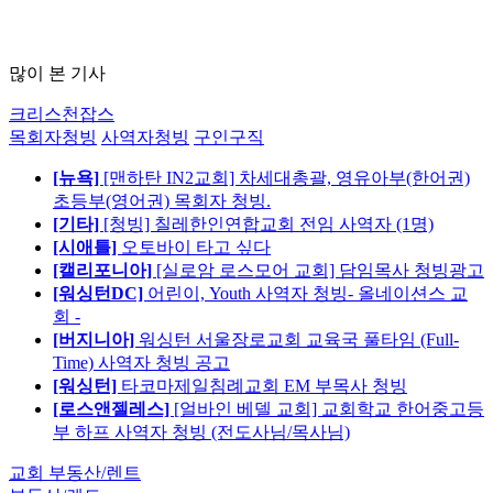
많이 본 기사
크리스천잡스
목회자청빙
사역자청빙
구인구직
[뉴욕]
[맨하탄 IN2교회] 차세대총괄, 영유아부(한어권)
초등부(영어권) 목회자 청빙.
[기타]
[청빙] 칠레한인연합교회 전임 사역자 (1명)
[시애틀]
오토바이 타고 싶다
[캘리포니아]
[실로암 로스모어 교회] 담임목사 청빙광고
[워싱턴DC]
어린이, Youth 사역자 청빙- 올네이션스 교
회 -
[버지니아]
워싱턴 서울장로교회 교육국 풀타임 (Full-
Time) 사역자 청빙 공고
[워싱턴]
타코마제일침례교회 EM 부목사 청빙
[로스앤젤레스]
[얼바인 베델 교회] 교회학교 한어중고등
부 하프 사역자 청빙 (전도사님/목사님)
교회 부동산/렌트