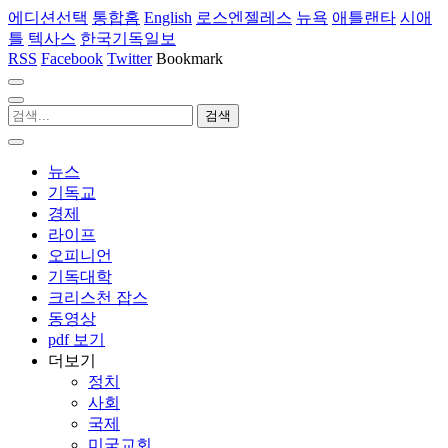
에디션선택
통합홈
English
로스엔젤레스
뉴욕
애틀랜타
시애
틀
텍사스
한국기독일보
RSS
Facebook
Twitter
Bookmark
뉴스
기독교
경제
라이프
오피니언
기독대학
크리스천 잡스
동영상
pdf 보기
더보기
정치
사회
국제
미국교회