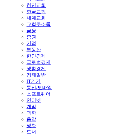
한인교회
한국교회
세계교회
교회주소록
금융
증권
기업
부동산
한인경제
글로벌경제
생활경제
경제일반
IT기기
통신/모바일
소프트웨어
인터넷
게임
과학
음악
영화
도서