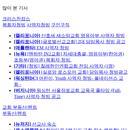
많이 본 기사
크리스천잡스
목회자청빙
사역자청빙
구인구직
[캘리포니아]
산호세 새소망교회 영유아부 사역자 청빙
[캘리포니아]
[글로벌선교교회] 2대 담임목사 청빙 공고
[애틀랜타]
EM 사역자 청빙
[뉴욕]
[맨하탄 IN2교회] 차세대총괄, 영유아부(한어권)
초등부(영어권) 목회자 청빙.
[기타]
[청빙] 칠레한인연합교회 전임 사역자 (1명)
[캘리포니아]
[실로암 로스모어 교회] 담임목사 청빙광고
[워싱턴DC]
어린이, Youth 사역자 청빙- 올네이션스 교
회 -
[버지니아]
워싱턴 서울장로교회 교육국 풀타임 (Full-
Time) 사역자 청빙 공고
교회 부동산/렌트
부동산/렌트
[뉴저지]
선교사 숙소