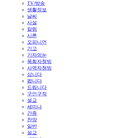
TV/방송
생활정보
날씨
사설
칼럼
시론
오피니언
기고
기자의눈
목회자청빙
사역자청빙
삽니다
팝니다
드립니다
구인구직
설교
세미나
간증
찬양
일반
설교