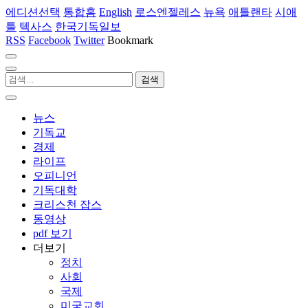
에디션선택
통합홈
English
로스엔젤레스
뉴욕
애틀랜타
시애
틀
텍사스
한국기독일보
RSS
Facebook
Twitter
Bookmark
뉴스
기독교
경제
라이프
오피니언
기독대학
크리스천 잡스
동영상
pdf 보기
더보기
정치
사회
국제
미국교회